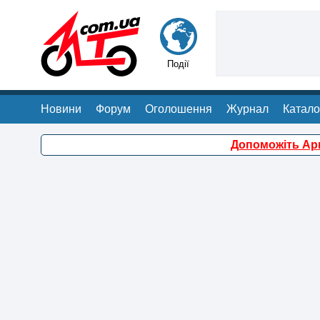
Події
Новини
Форум
Оголошення
Журнал
Катало
Допоможіть Арм