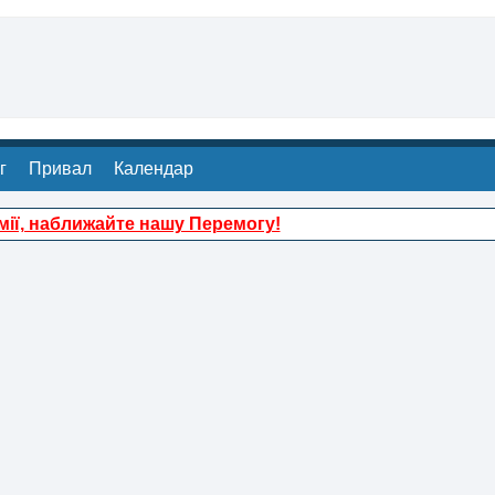
г
Привал
Календар
ії, наближайте нашу Перемогу!