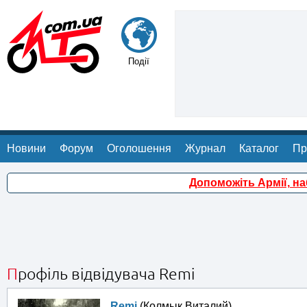
Події
Новини
Форум
Оголошення
Журнал
Каталог
Пр
Допоможіть Армії, н
Профіль відвідувача Remi
Remi
(Колмык Виталий)