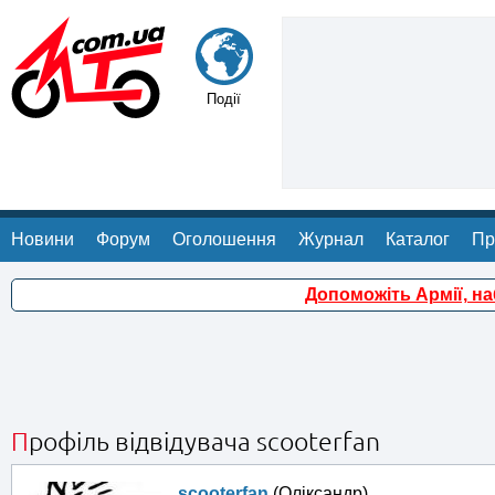
Події
Новини
Форум
Оголошення
Журнал
Каталог
Пр
Допоможіть Армії, н
Профіль відвідувача scooterfan
scooterfan
(Оліксандр)