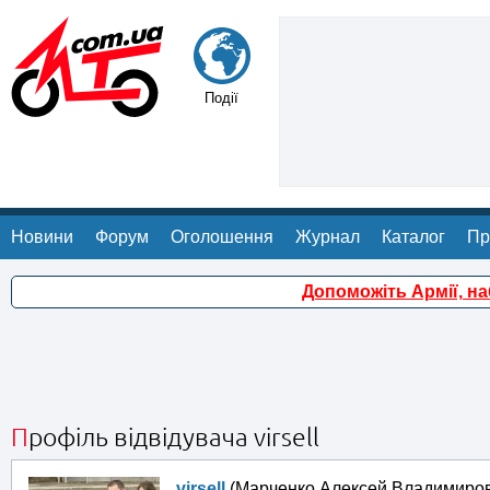
Події
Новини
Форум
Оголошення
Журнал
Каталог
Пр
Допоможіть Армії, н
Профіль відвідувача virsell
virsell
(Марченко Алексей Владимиро