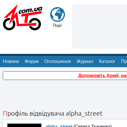
Події
Новини
Форум
Оголошення
Журнал
Каталог
Пр
Допоможіть Армії, н
Профіль відвідувача alpha_street
alpha_street
(Серега Ткаченко)