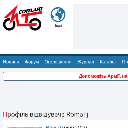
Події
Новини
Форум
Оголошення
Журнал
Каталог
Пр
Допоможіть Армії, н
Профіль відвідувача RomaTj
RomaTj
(Рома О Ч)