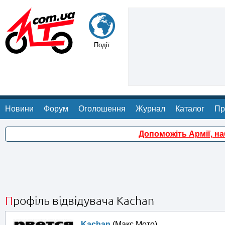
Події
Новини
Форум
Оголошення
Журнал
Каталог
Пр
Допоможіть Армії, н
Профіль відвідувача Kachan
Kachan
(Макс Мото)