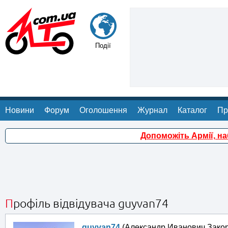
Події
Новини
Форум
Оголошення
Журнал
Каталог
Пр
Допоможіть Армії, н
Профіль відвідувача guyvan74
guyvan74
(Александр Иванович Зако