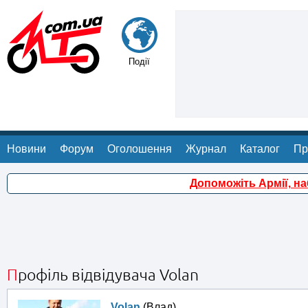
Події
Новини
Форум
Оголошення
Журнал
Каталог
Пр
Допоможіть Армії, н
Профіль відвідувача Volan
Volan
(Влад)