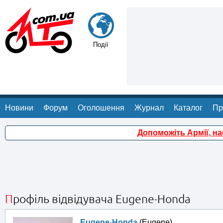
Події
Новини
Форум
Оголошення
Журнал
Каталог
Пр
Допоможіть Армії, н
Профіль відвідувача Eugene-Honda
Eugene-Honda
(Eugene)