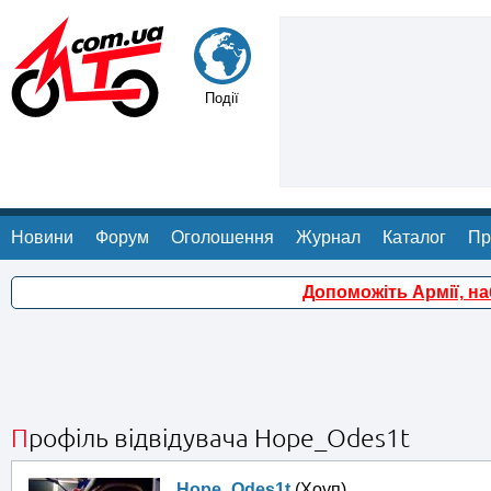
Події
Новини
Форум
Оголошення
Журнал
Каталог
Пр
Допоможіть Армії, н
Профіль відвідувача Hope_Odes1t
Hope_Odes1t
(Хоуп)