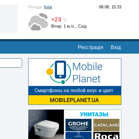
Погода:
Київ
08.08, 15:33
+23
°С
Вітер: 1 м./с., Схід
Реєстрація
Вхід