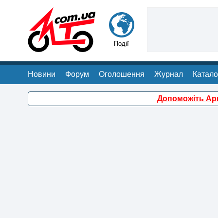
Події
Новини
Форум
Оголошення
Журнал
Катало
Допоможіть Арм