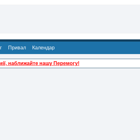
г
Привал
Календар
ії, наближайте нашу Перемогу!