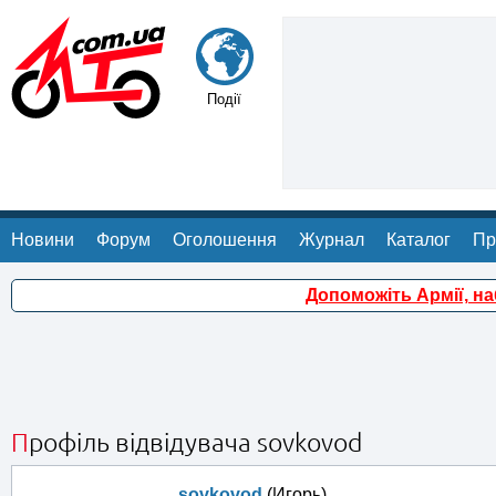
Події
Новини
Форум
Оголошення
Журнал
Каталог
Пр
Допоможіть Армії, н
Профіль відвідувача sovkovod
sovkovod
(Игорь)