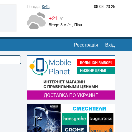
Погода:
Київ
08.08, 23:25
+21
°С
Вітер: 3 м./с., Півн
Реєстрація
Вхід