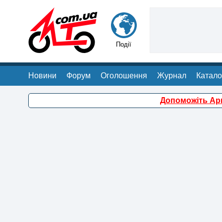
Події
Новини
Форум
Оголошення
Журнал
Катало
Допоможіть Арм