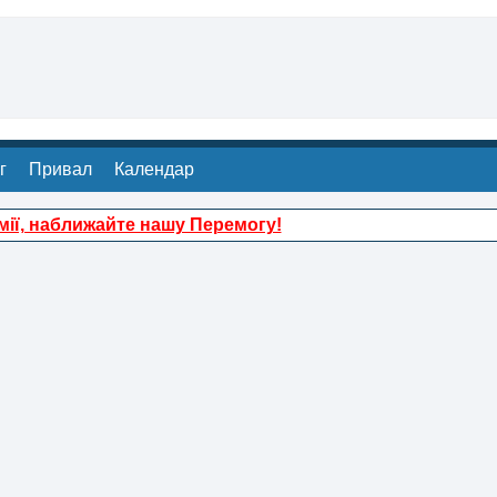
г
Привал
Календар
ії, наближайте нашу Перемогу!