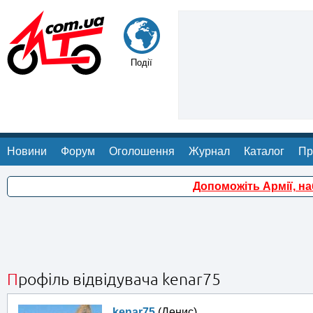
Події
Новини
Форум
Оголошення
Журнал
Каталог
Пр
Допоможіть Армії, н
Профіль відвідувача kenar75
kenar75
(Денис)