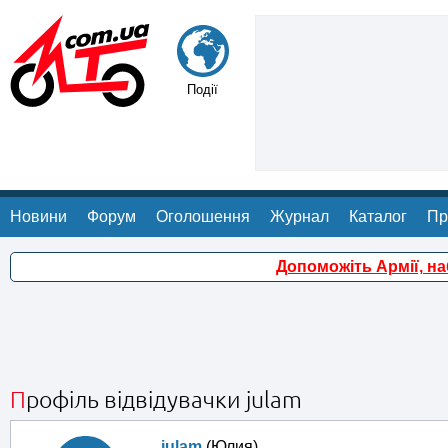
Події
Новини
Форум
Оголошення
Журнал
Каталог
Пр
Допоможіть Армії, н
Профіль відвідувачки julam
julam
(Юлия)