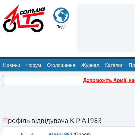
Події
Новини
Форум
Оголошення
Журнал
Каталог
Пр
Допоможіть Армії, н
Профіль відвідувача KIPiA1983
KIPiA1983
(Павел)