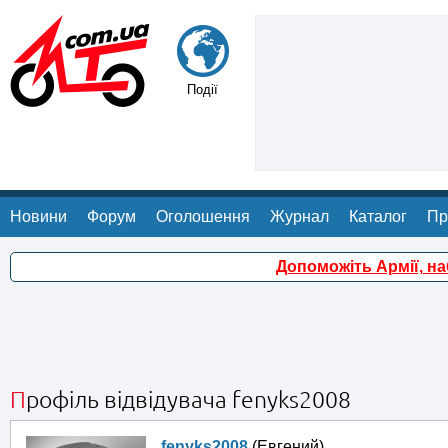
Події
Новини
Форум
Оголошення
Журнал
Каталог
Пр
Допоможіть Армії, н
Профіль відвідувача fenyks2008
fenyks2008
(Евгений)