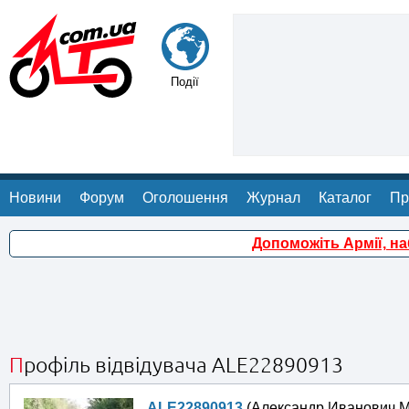
Події
Новини
Форум
Оголошення
Журнал
Каталог
Пр
Допоможіть Армії, н
Профіль відвідувача ALE22890913
ALE22890913
(Александр Иванович М