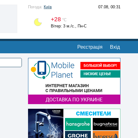
Погода:
Київ
07.08, 00:31
+28
°С
Вітер: 3 м./с., Пн-С
Реєстрація
Вхід