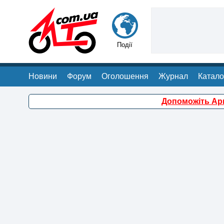
Події
Новини
Форум
Оголошення
Журнал
Катало
Допоможіть Арм