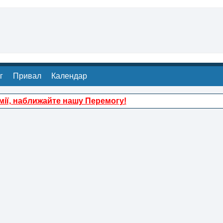
г
Привал
Календар
ії, наближайте нашу Перемогу!