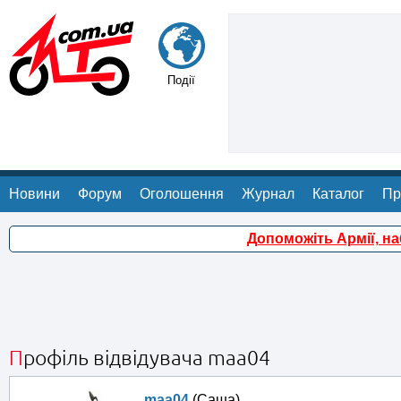
Події
Новини
Форум
Оголошення
Журнал
Каталог
Пр
Допоможіть Армії, н
Профіль відвідувача maa04
maa04
(Саша)