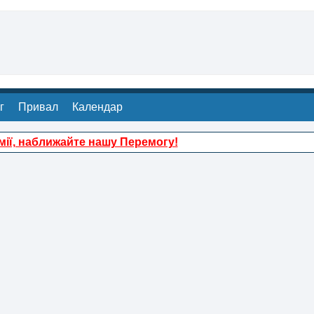
г
Привал
Календар
ії, наближайте нашу Перемогу!