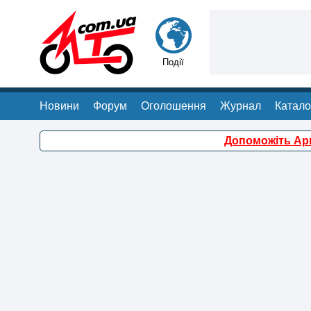
Події
Новини
Форум
Оголошення
Журнал
Катало
Допоможіть Арм