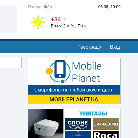
Погода:
Київ
06.08, 19:09
+34
°С
Вітер: 2 м./с., Півн
Реєстрація
Вхід