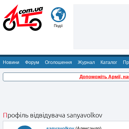
Події
Новини
Форум
Оголошення
Журнал
Каталог
Пр
Допоможіть Армії, н
Профіль відвідувача sanyavolkov
sanyavolkov
(Александр)