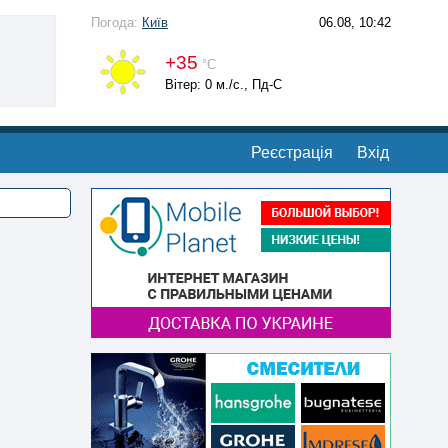
Погода:
Київ
06.08, 10:42
+35
°С
Вітер: 0 м./с., Пд-С
Реєстрація
Вхід