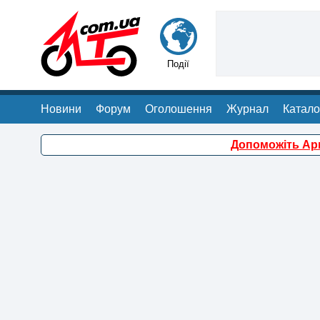
Події
Новини
Форум
Оголошення
Журнал
Катало
Допоможіть Арм