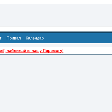
г
Привал
Календар
ії, наближайте нашу Перемогу!