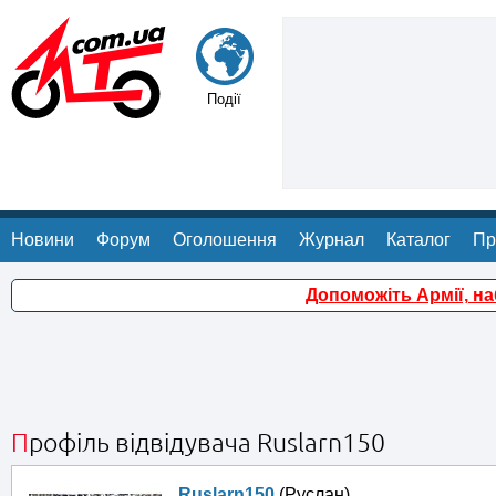
Події
Новини
Форум
Оголошення
Журнал
Каталог
Пр
Допоможіть Армії, н
Профіль відвідувача Ruslarn150
Ruslarn150
(Руслан)