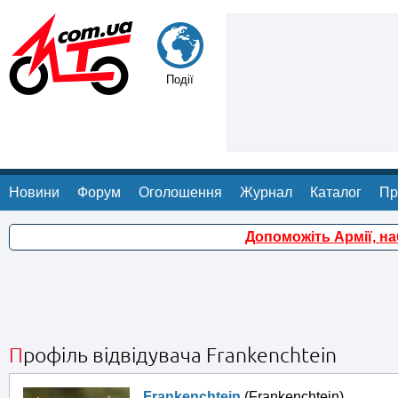
Події
Новини
Форум
Оголошення
Журнал
Каталог
Пр
Допоможіть Армії, н
Профіль відвідувача Frankenchtein
Frankenchtein
(Frankenchtein)