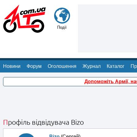
Події
Новини
Форум
Оголошення
Журнал
Каталог
Пр
Допоможіть Армії, н
Профіль відвідувача Bizo
Bizo
(Сергей)