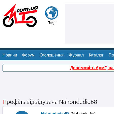
Події
Новини
Форум
Оголошення
Журнал
Каталог
Пр
Допоможіть Армії, н
Профіль відвідувача Nahondedio68
Nahondedio68
(Nahondedio)