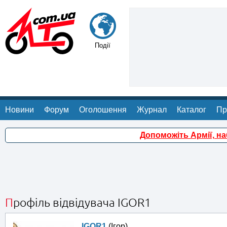
Події
Новини
Форум
Оголошення
Журнал
Каталог
Пр
Допоможіть Армії, н
Профіль відвідувача IGOR1
IGOR1
(Ігор)