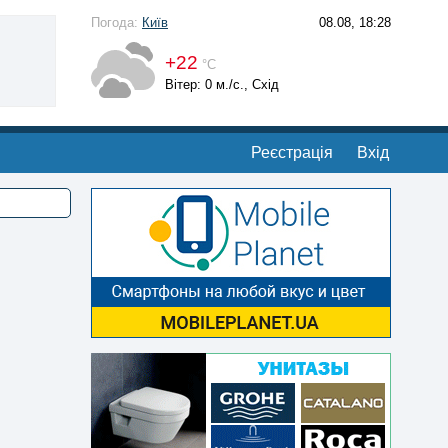
Погода:
Київ
08.08, 18:28
+22
°С
Вітер: 0 м./с., Схід
Реєстрація
Вхід