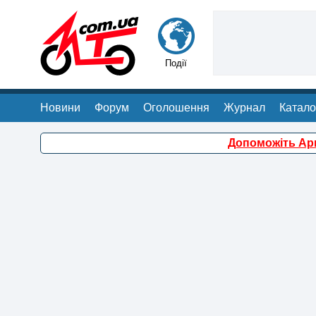
Події
Новини
Форум
Оголошення
Журнал
Катало
Допоможіть Арм