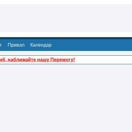
г
Привал
Календар
ії, наближайте нашу Перемогу!