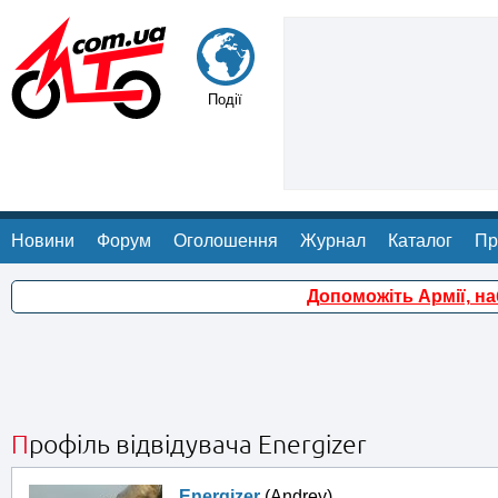
Події
Новини
Форум
Оголошення
Журнал
Каталог
Пр
Допоможіть Армії, н
Профіль відвідувача Energizer
Energizer
(Andrey)