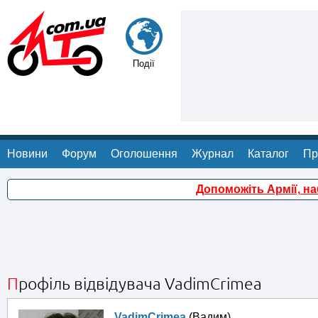
Події
Новини
Форум
Оголошення
Журнал
Каталог
Пр
Допоможіть Армії, н
Профіль відвідувача VadimCrimea
VadimCrimea
(Вадим)