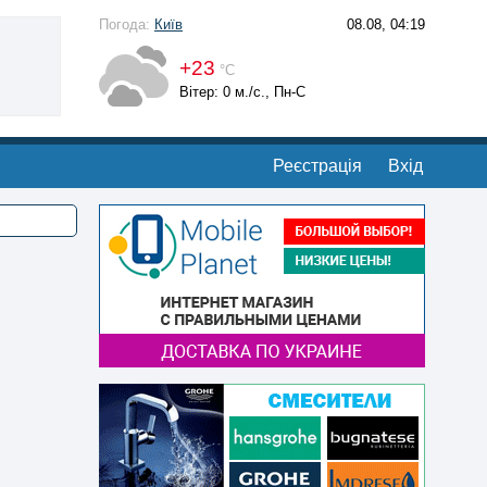
Погода:
Київ
08.08, 04:19
+23
°С
Вітер: 0 м./с., Пн-С
Реєстрація
Вхід