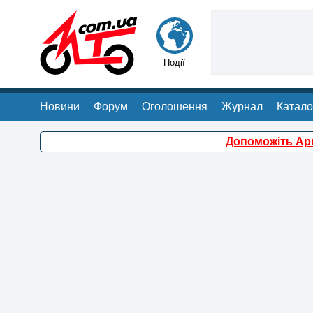
Події
Новини
Форум
Оголошення
Журнал
Катало
Допоможіть Арм