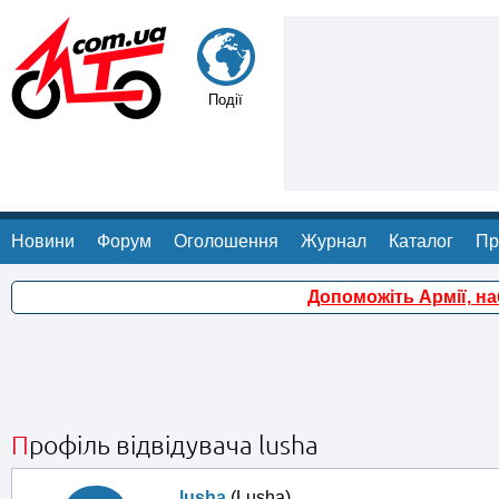
Події
Новини
Форум
Оголошення
Журнал
Каталог
Пр
Допоможіть Армії, н
Профіль відвідувача lusha
lusha
(Lusha)