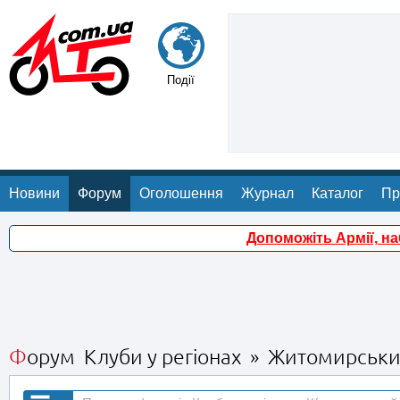
Події
Новини
Форум
Оголошення
Журнал
Каталог
Пр
Допоможіть Армії, н
Форум Клуби у регіонах » Житомирськ