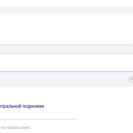
нтральной подножки
 ти бажаєш мені.