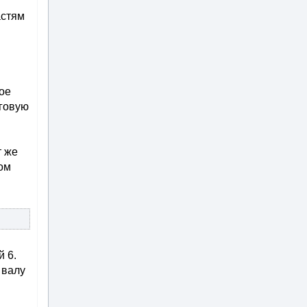
астям
ое
яговую
т же
ом
й 6.
 валу