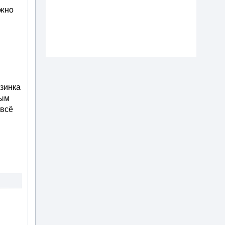
ужно
езинка
рым
 всё