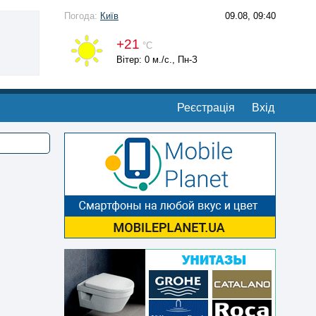
Погода:
Київ
09.08, 09:40
+21
°С
Вітер: 0 м./с., Пн-З
Реєстрація
Вхід