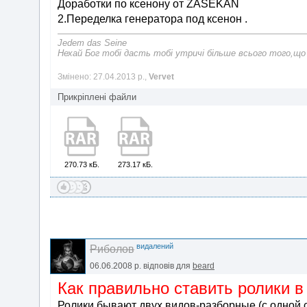
Доработки по ксенону от ZASEKAN
2.Переделка генератора под ксенон .
Jedem das Seine
Нехай Бог тобі дасть тобі утричі більше всього того,що
Змінено: 27.04.2013 р.,
Vervet
Прикріплені файли
270.73 кБ.
273.17 кБ.
видалений
Риболов
06.06.2008 р.
відповів для
beard
Как правильно ставить ролики в
Ролики бывают двух видов-разборные (с одной 