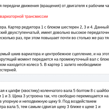
передачи движения (вращения) от двигателя к рабочим ч
 вариаторной трансмиссии
ра. Картер редуктора 1 с блоком шестерен 2, 3 и 4. Данный
еский двухступенчатый, имеет довольно высокое передаточн
есколько раз, при этом повышает почти во столько же раз т
омый шкив вариатора и центробежное сцепление, и на это
 крутящий момент передается на промежуточный вал с блок
ром находится колесо 5. В картер 1 залито необходимое
естерней.
я к цапфе (хвостику) коленчатого вала 5 болтом 8 с шайбо
 и 3. Щека 3 устроена так, что свободно перемещается на
в упорную и неподвижную щеку 9. Под воздействием
тра вала 5, тем самым сдвигая щеку 3 ближе к щеке 1 и