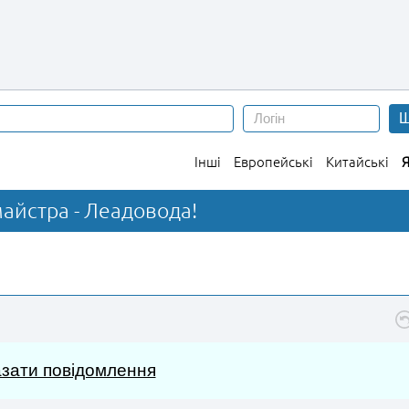
Ш
Інші
Европейські
Китайські
Я
майстра - Леадовода!
зати повідомлення