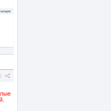
 галереї
елые
й.