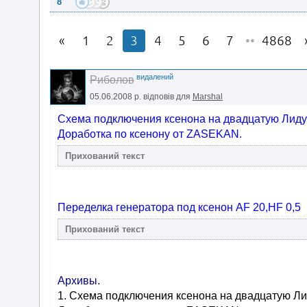
8
1
2
3
4
5
6
7
••
4868
видалений
Риболов
05.06.2008 р.
відповів для
Marshal
Схема подключения ксенона на двадцатую Лиду и
Доработка по ксенону от ZASEKAN.
Переделка генератора под ксенон AF 20,НF 0,5
Архивы.
1. Схема подключения ксенона на двадцатую Лид