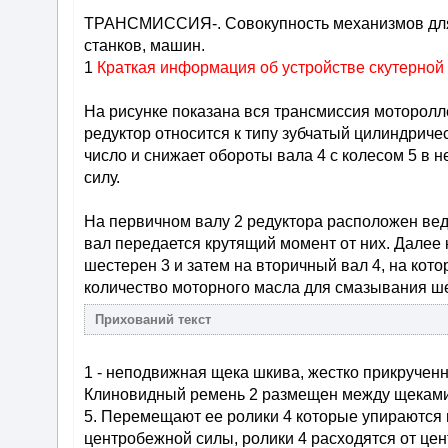
ТРАНСМИССИЯ-. Совокупность механизмов для 
станков, машин.
1
Краткая информация об устройстве скутерной
На рисунке показана вся трансмиссия моторолле
редуктор относится к типу зубчатый цилиндрич
число и снижает обороты вала 4 с колесом 5 в н
силу.
На первичном валу 2 редуктора расположен вед
вал передается крутящий момент от них. Далее
шестерен 3 и затем на вторичный вал 4, на кото
количество моторного масла для смазывания ш
1 - неподвижная щека шкива, жестко прикрученна
Клиновидный ремень 2 размещен между щеками 1
5. Перемещают ее ролики 4 которые упираются 
центробежной силы, ролики 4 расходятся от цен