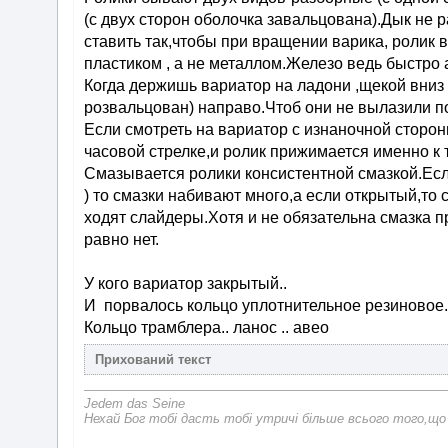
(с двух сторон оболочка завальцована).Дык не 
ставить так,чтобы при вращении варика, ролик 
пластиком , а не металлом.Железо ведь быстро
Когда держишь вариатор на ладони ,щекой вниз 
розвальцован) направо.Чтоб они не вылазили по
Если смотреть на вариатор с изнаночной сторон
часовой стрелке,и ролик прижимается именно к т
Смазывается ролики консистентной смазкой.Есл
) то смазки набивают много,а если открытый,т
ходят слайдеры.Хотя и не обязательна смазка пр
равно нет.
У кого вариатор закрытый..
И порвалось кольцо уплотнительное резиновое..
Кольцо трамблера.. ланос .. авео
Jedem das Seine
Нехай Бог тобі дасть тобі утричі більше всього того,що