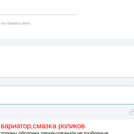
 ти бажаєш мені.
 вариатор,смазка роликов
стороны оболочка завальцована)и не разборные