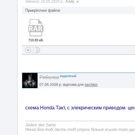
Змінено: 26.05.2020 р.,
Andy_e
Прикріплені файли
710.83 кБ.
видалений
Риболов
07.06.2008 р.
відповів для
pechkin
схема Honda Такт, с элекрическим приводом це
Jedem das Seine
Нехай Бог тобі дасть тобі утричі більше всього того,що