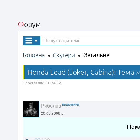
Форум
Головна
Скутери
Загальне
»
»
Honda Lead (Joker, Cabina): Тема 
Переглядів: 18174955
видалений
Риболов
20.05.2008 р.
Пока