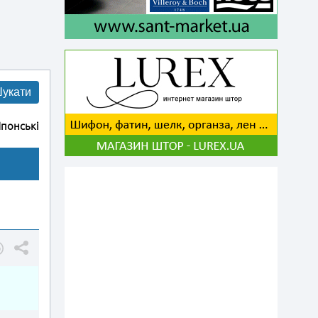
укати
понські