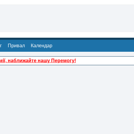
г
Привал
Календар
ії, наближайте нашу Перемогу!