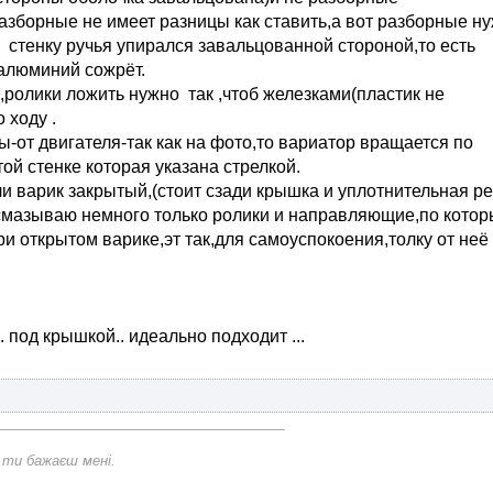
разборные не имеет разницы как ставить,а вот разборные н
в стенку ручья упирался завальцованной стороной,то есть
 алюминий сожрёт.
,ролики ложить нужно так ,чтоб железками(пластик не
 ходу .
ы-от двигателя-так как на фото,то вариатор вращается по
ой стенке которая указана стрелкой.
и варик закрытый,(стоит сзади крышка и уплотнительная р
о смазываю немного только ролики и направляющие,по кото
и открытом варике,эт так,для самоуспокоения,толку от неё
 под крышкой.. идеально подходит ...
 ти бажаєш мені.