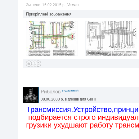
Змінено: 15.02.2015 р.,
Vervet
Прикріплені зображення
видалений
Риболов
08.06.2008 р.
відповів для
GriFil
Трансмиссия.Устройство,принци
подбирается строго индивидуал
грузики ухудшают работу транс