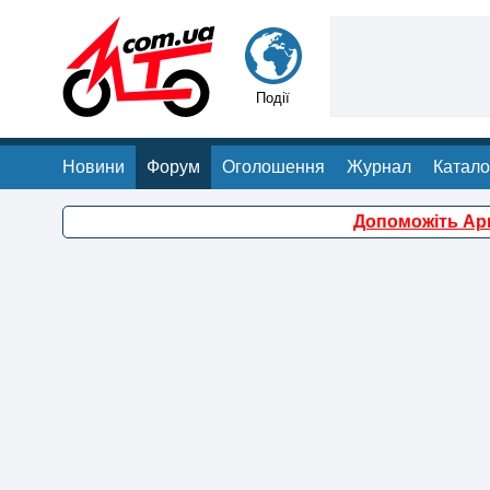
Події
Новини
Форум
Оголошення
Журнал
Катало
Допоможіть Арм