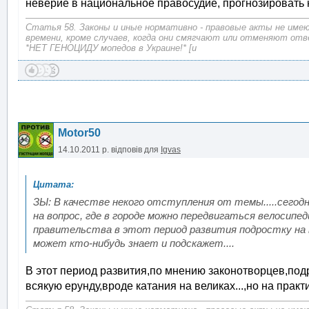
неверие в национальное правосудие, прогнозировать н
Статья 58. Законы и иные нормативно - правовые акты не име
времени, кроме случаев, когда они смягчают или отменяют от
*НЕТ ГЕНОЦИДУ мопедов в Украине!* [u
Motor50
14.10.2011 р.
відповів для
Igvas
ЗЫ: В качестве некого отступления от темы.....сего
на вопрос, где в городе можно передвигаться велосипед
правительства в этот период развития подростку на ве
может кто-нибудь знает и подскажет....
В этот период развития,по мнению законотворцев,подр
всякую ерунду,вроде катания на великах...,но на практ