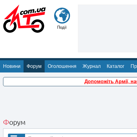
Події
Новини
Форум
Оголошення
Журнал
Каталог
Пр
Допоможіть Армії, н
Форум