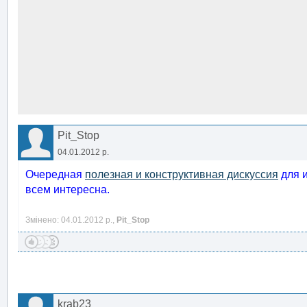
Pit_Stop
04.01.2012 р.
Очередная
полезная и конструктивная дискуссия
для и
всем интересна.
Змінено: 04.01.2012 р.,
Pit_Stop
krab23