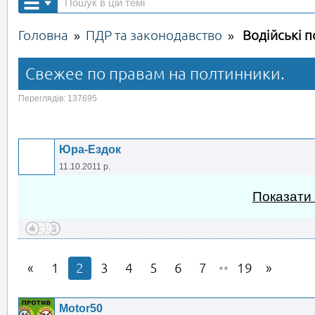
Головна
ПДР та законодавство
Водійські 
»
»
Свежее по правам на полтинники.
Переглядів: 137695
Юра-Ездок
11.10.2011 р.
Показати
1
2
3
4
5
6
7
••
19
Motor50