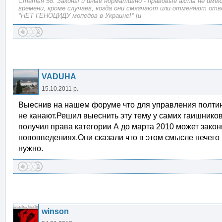
Статья 58. Законы и иные нормативно - правовые акты не име
времени, кроме случаев, когда они смягчают или отменяют от
*НЕТ ГЕНОЦИДУ мопедов в Украине!* [u
VADUHA
15.10.2011 р.
Выеснив на нашем форуме что для управления полтин
не канают.Решил выеснить эту тему у самих гаишников
получил права категории А до марта 2010 может закон
нововведениях.Они сказали что в этом смысле нечего 
нужно.
winson