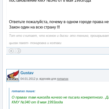
постановление КМУ №340 от 8 мая 1993года
Ответьте пожалуйста, почему в одном городе права не
Закон один на всю страну !!!
Тот кто считает, что ксенон и диски- это тюнинг, проигрывает
цыган пакет- тонировка и колпаки
Gustav
04.01.2012 р.
відповів для
romanxx
О правах там никогда ничего не писали конкретного . 
КМУ №340 от 8 мая 1993года