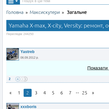
Головна
Максискутери
Загальне
»
»
Yamaha X-max, X-city, Versity: ремонт,
Переглядів: 244250
Yastreb
06.09.2012 р.
Показати
2
1
2
3
4
5
6
7
••
25
xxxboris