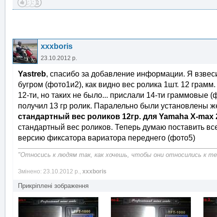
xxxboris
23.10.2012 р.
Yastreb
, спасибо за добавление информации. Я взвес
бугром (фото1и2), как видно вес ролика 1шт. 12 грам
12-ти, но таких не было... прислали 14-ти граммовые (ф
получил 13 гр ролик. Паралельно были установлены же
стандартный вес роликов 12гр. для Yamaha X-max
стандартный вес роликов. Теперь думаю поставить вс
версию фиксатора вариатора переднего (фото5)
"Относись к людям так, как хочешь, чтобы они относились к теб
Змінено: 23.10.2012 р.,
xxxboris
Прикріплені зображення