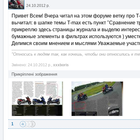
24.10.2012 р.
Привет Всем! Вчера читал на этом форуме ветку про T-m
вычитал: в шапке темы T-max есть пункт "Сравнение 
прикреплю здесь страницы журнала и выделю интересное
бумажные элементы в фильтрах используются ) уместн
Делимся своим мнением и мыслями Уважаемые участн
"Относись к людям так, как хочешь, чтобы они относились к теб
Змінено: 24.10.2012 р.,
xxxboris
Прикріплені зображення
1