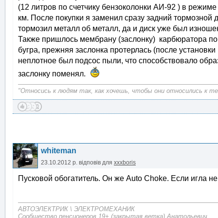
(12 литров по счетчику бензоколонки АИ-92 ) в режим
км. После покупки я заменил сразу задний тормозной ди
тормозил металл об металл, да и диск уже был изнош
Также пришлось мембрану (заслонку) карбюратора пом
бугра, прежняя заслонка протерлась (после установки
неплотное был подсос пыли, что способствовало обра
заслонку поменял.
"Относись к людям так, как хочешь, чтобы они относились к теб
whiteman
23.10.2012 р.
відповів для
xxxboris
Пусковой обогатитель. Он же Auto Choke. Если игла не
АВТОЭЛЕКТРИК \ ЭЛЕКТРОМЕХАНИК
Сообщество пенсионеров 19+ (закрытая ветка) Анатольевич