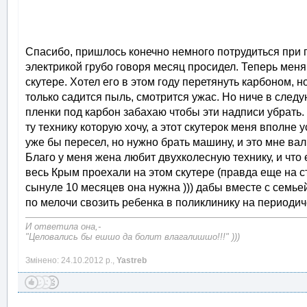
Спасибо, пришлось конечно немного потрудиться при п
электрикой грубо говоря месяц просидел. Теперь мен
скутере. Хотел его в этом году перетянуть карбоном, 
только садится пыль, смотрится ужас. Но ниче в след
пленки под карбон забахаю чтобы эти надписи убрать
ту технику которую хочу, а этот скутерок меня вполне 
уже бы пересел, но нужно брать машину, и это мне вал
Благо у меня жена любит двухколесную технику, и что
весь Крым проехали на этом скутере (правда еще на с
сынуле 10 месяцев она нужна ))) дабы вместе с семьей
по мелочи свозить ребенка в поликлинику на периоди
И ответила она,-
"Целовались бы ешшо да болит влагалишшо!!!" )))
Змінено: 24.10.2012 р.,
Yastreb