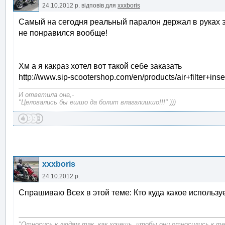
24.10.2012 р.
відповів для
xxxboris
Самый на сегодня реальный паралон держал в руках это
не понравился вообще!
Хм а я какраз хотел вот такой себе заказать
http://www.sip-scootershop.com/en/products/air+filter+i
И ответила она,-
"Целовались бы ешшо да болит влагалишшо!!!" )))
xxxboris
24.10.2012 р.
Спрашиваю Всех в этой теме: Кто куда какое используе
"Относись к людям так, как хочешь, чтобы они относились к теб