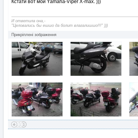
Кстати вот мой Yamaha-Viper X-max. )))
И ответила она,-
"Целовались бы ешшо да болит влагалишшо!!!" )))
Прикріплені зображення