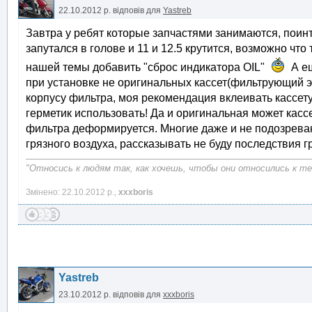
22.10.2012 р.
відповів для
Yastreb
Завтра у ребят которые запчастями занимаются, поинт
запутался в голове и 11 и 12.5 крутится, возможно что
нашей темы добавить "сброс индикатора OIL"
А ещ
при установке не оригинальных кассет(фильтрующий э
корпусу фильтра, моя рекомендация вклеивать кассету
герметик использовать! Да и оригинальная может кассе
фильтра деформируется. Многие даже и не подозреваю
грязного воздуха, рассказывать не буду последствия г
"Относись к людям так, как хочешь, чтобы они относились к теб
Змінено: 22.10.2012 р.,
xxxboris
Yastreb
23.10.2012 р.
відповів для
xxxboris