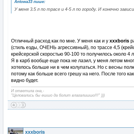
У меня 3.5 л по трасе и 4-5 л по городу. И конечно зави
Отличный расход как по мне. У меня как и у
xxxboris
р
(стиль езды, ОЧЕНЬ агрессивный), по трассе 4,5 (крей
крейсерской скоростью 90-100 то получилось около 4 л
Я в карб вообще еще пока не лазил, у меня летом мног
хотелось больше ни в чем колупаться. Но с весны пол
потому как больше всего грешу на него. После того ка
видно будет.
И ответила она,-
"Целовались бы ешшо да болит влагалишшо!!!" )))
xxxboris