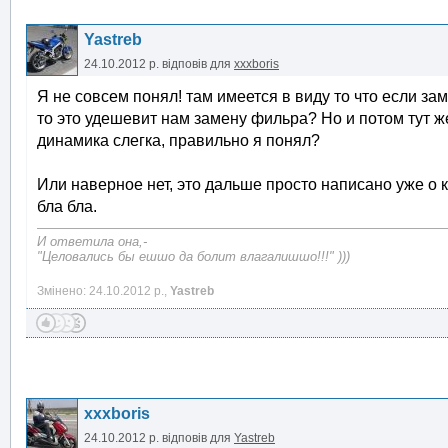
Yastreb
24.10.2012 р.
відповів для
xxxboris
Я не совсем понял! там имеется в виду то что если з
то это удешевит нам замену фильра? Но и потом тут ж
динамика слегка, правильно я понял?
Или наверное нет, это дальше просто написано уже о к
бла бла.
И ответила она,-
"Целовались бы ешшо да болит влагалишшо!!!" )))
Змінено: 24.10.2012 р.,
Yastreb
xxxboris
24.10.2012 р.
відповів для
Yastreb