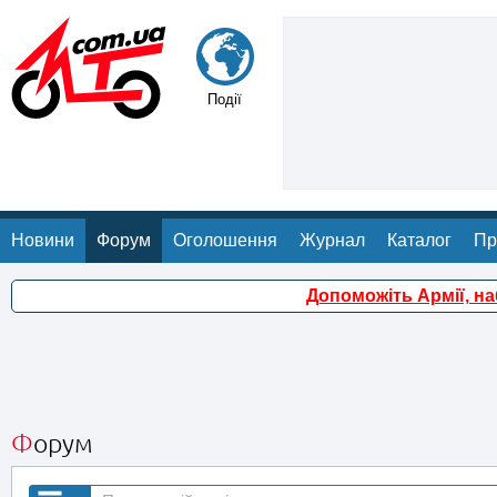
Події
Новини
Форум
Оголошення
Журнал
Каталог
Пр
Допоможіть Армії, н
Форум