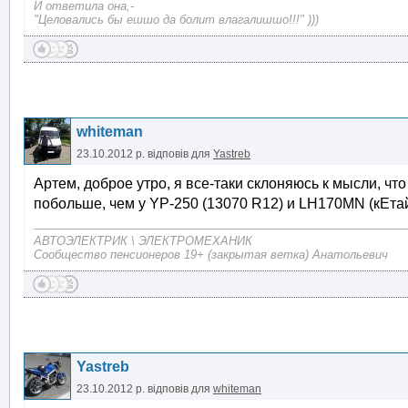
И ответила она,-
"Целовались бы ешшо да болит влагалишшо!!!" )))
whiteman
23.10.2012 р.
відповів для
Yastreb
Артем, доброе утро, я все-таки склоняюсь к мысли, что
побольше, чем у YP-250 (13070 R12) и LH170MN (кЕта
АВТОЭЛЕКТРИК \ ЭЛЕКТРОМЕХАНИК
Сообщество пенсионеров 19+ (закрытая ветка) Анатольевич
Yastreb
23.10.2012 р.
відповів для
whiteman