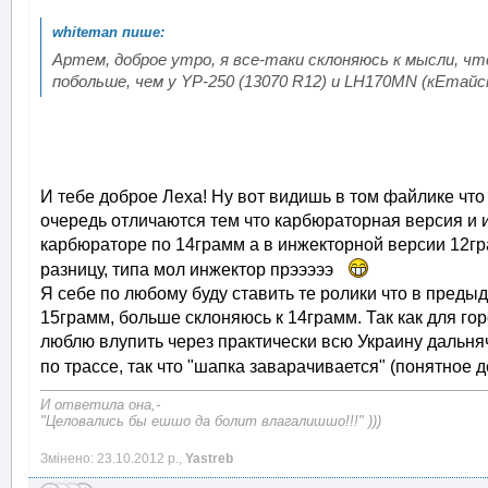
Артем, доброе утро, я все-таки склоняюсь к мысли, что
побольше, чем у YP-250 (13070 R12) и LH170MN (кЕтайс
И тебе доброе Леха! Ну вот видишь в том файлике что 
очередь отличаются тем что карбюраторная версия и и
карбюраторе по 14грамм а в инжекторной версии 12гр
разницу, типа мол инжектор прэээээ
Я себе по любому буду ставить те ролики что в преды
15грамм, больше склоняюсь к 14грамм. Так как для гор
люблю влупить через практически всю Украину дальняч
по трассе, так что "шапка заварачивается" (понятное 
И ответила она,-
"Целовались бы ешшо да болит влагалишшо!!!" )))
Змінено: 23.10.2012 р.,
Yastreb