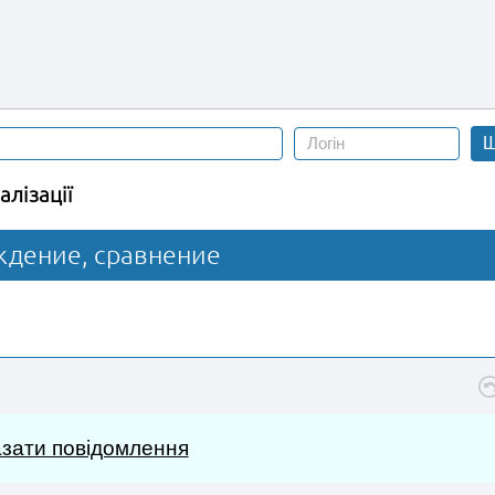
Ш
алізації
ждение, сравнение
зати повідомлення