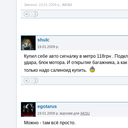
Змінено: 19.01.2009 р.,
AKSU
shulc
19.01.2009 р.
Купил себе авто сигналку в метро 118грн . Подк
удара, блок мотора. И открытие багажника, а ка
только надо салиноид купить.
egotarus
19.01.2009 р.
відповів для
AKSU
Можно - там всё просто.