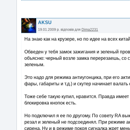
AKSU
19.01.2009 р.
відповів для
Dima2231
На знаю как на крузере, но по идее на всех кит
Обведен у тебя замок зажигания и зеленый прово
объясню: черный возле замка перерезаешь, со с
зеленым.
Это надо для режима антиугонцика, при его акти
фары, габариты и т.д.) и скутер начинает валать
Тоже себе такую купил, нравится. Правда имее
блокировка кнопок есть.
Но подключил я ее по другому. По совету RA в
резал и зеленый не подсоединял. При режиме ант
сирена. Ну и в режиме покоя сигналка жрет мен