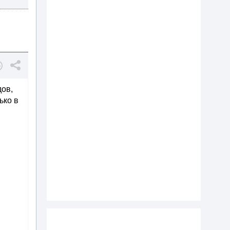
дов,
ько в