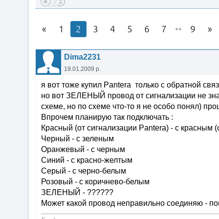
1
2
3
4
5
6
7
••
9
Dima2231
19.01.2009 р.
я вот тоже купил Pantera только с обратной св
но вот ЗЕЛЕНЫЙ провод от сигнализации не знаю
схеме, но по схеме что-то я не особо понял) про
Впрочем планирую так подключать :
Красный (от сигнализации Pantera) - с красным (с
Черный - с зеленым
Оранжевый - с черным
Синий - с красно-желтым
Серый - с черно-белым
Розовый - с коричнево-белым
ЗЕЛЕНЫЙ - ??????
Может какой провод неправильно соединяю - по