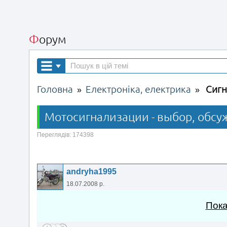
Форум
Головна
Електроніка, електрика
Сигн
»
»
Мотосигнализации - выбор, обсу
Переглядів: 174398
andryha1995
18.07.2008 р.
Пока