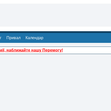
г
Привал
Календар
ії, наближайте нашу Перемогу!