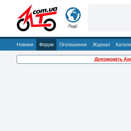
Події
Новини
Форум
Оголошення
Журнал
Катало
Допоможіть Арм