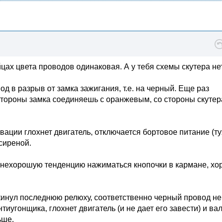
айцах цвета проводов одинаковая. А у тебя схемы скутера не
д в разрыв от замка зажигания, т.е. на черный. Еще раз
тороны замка соединяешь с оранжевым, со стороны скутера
вации глохнет двигатель, отключается бортовое питание (ту
 сиреной.
т нехорошую тенденцию нажиматься кнопочки в кармане, х
ыкинул последнюю релюху, соответственно черный провод не
иугонщика, глохнет двигатель (и не дает его завести) и ва
ьше.