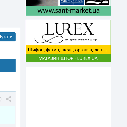
укати