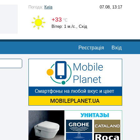
Погода:
Київ
07.08, 13:17
+33
°С
Вітер: 1 м./с., Схід
Реєстрація
Вхід