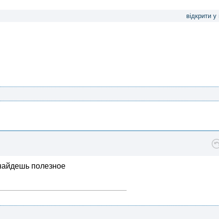
відкрити у
 найдешь полезное