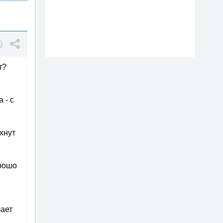
т?
 - с
хнут
орошо
лает