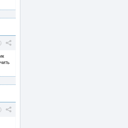
ик
ючить