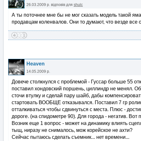
26.03.2009 р.
відповів для
shulc
А ты поточнее мне бы не мог сказать модель такой яма
продавцам коленвалов. Они то думают, что везде все о
Heaven
14.05.2009 р.
Довече столкнулся с проблемой - Гуссар больше 55 о
поставил хондовский поршень, циллиндр не менял. Обк
сточи втулку и сделай пару шайб, дабы компенсировать
стартовать ВООБЩЕ отказывался. Поставил 7 гр ролик
отталкиваться чтобы сдвинуться с места. Плюс - дост
дороге. (на спидометре 90). Для города - негатив. Вот
Возник еще 1 вопрос - может на динамику влиять сцеп
тыщ, ниразу не снималось, мож корейское не ахти?
Сейчас пытаюсь сделать съемник... нет времени...