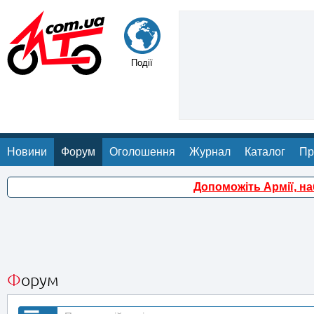
Події
Новини
Форум
Оголошення
Журнал
Каталог
Пр
Допоможіть Армії, н
Форум