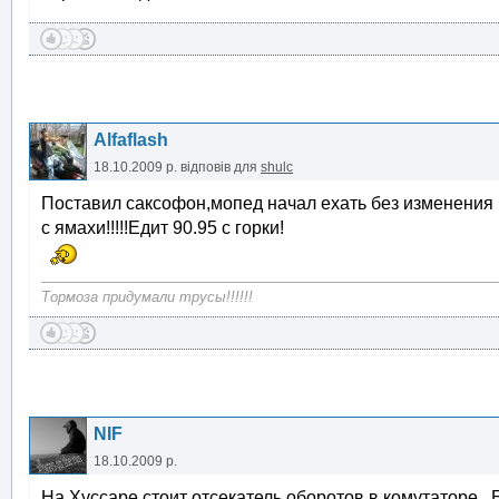
Alfaflash
18.10.2009 р.
відповів для
shulc
Поставил саксофон,мопед начал ехать без изменения ва
с ямахи!!!!!Едит 90.95 с горки!
Тормоза придумали трусы!!!!!!
NIF
18.10.2009 р.
На Хуссаре стоит отсекатель оборотов в комутаторе .