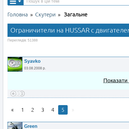
Головна
Скутери
Загальне
»
»
Ограничители на HUSSAR с двигателем
Переглядів: 51388
Syavko
03.08.2008 р.
Показати
1
2
3
4
5
Green