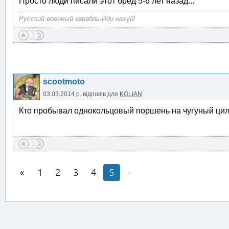
Просто люди писали этот бред 5-6 лет назад...
Русский военный карабль-Иди нахуй!
scootmoto
03.03.2014 р.
відповів для
KOLIAN
Кто пробывал однокольцовый поршень на чугуный ци
1
2
3
4
5