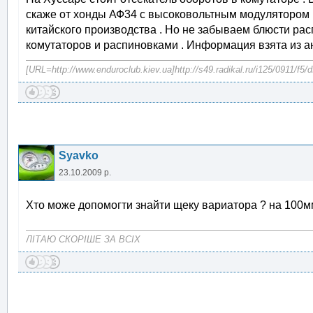
скаже от хонды АФ34 с высоковольтным модулятором и 
китайского производства . Но не забываем блюсти расп
комутаторов и распиновками . Информация взята из а
[URL=http://www.enduroclub.kiev.ua]http://s49.radikal.ru/i125/0911/f5/
Syavko
23.10.2009 р.
Хто може допомогти знайти щеку вариатора ? на 100
ЛІТАЮ СКОРІШЕ ЗА ВСІХ