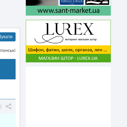
укати
понські