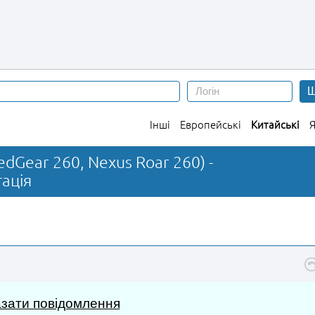
Ш
Інші
Европейські
Китайські
Я
dGear 260, Nexus Roar 260) -
ація
зати повідомлення