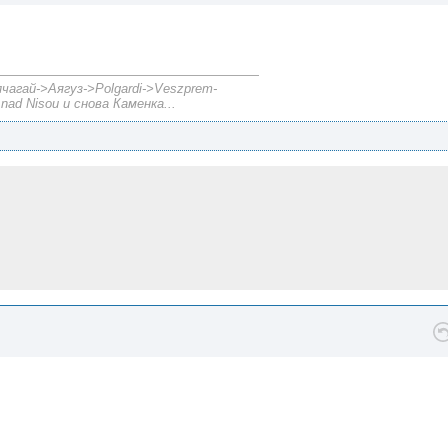
агай->Аягуз->Polgardi->Veszprem-
nad Nisou и снова Каменка...