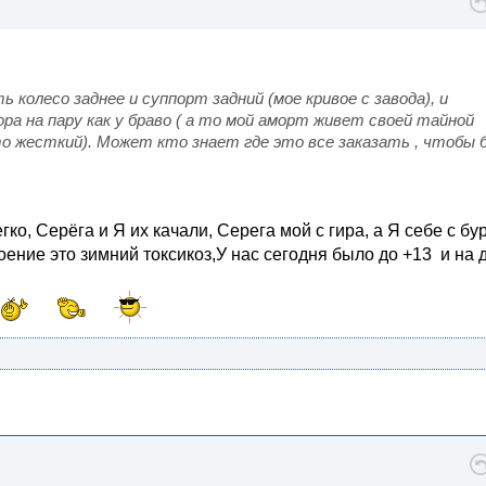
ь колесо заднее и суппорт задний (мое кривое с завода), и
а на пару как у браво ( а то мой аморт живет своей тайной
о жесткий). Может кто знает где это все заказать , чтобы 
о, Серёга и Я их качали, Серега мой с гира, а Я себе с бур
оение это зимний токсикоз,У нас сегодня было до +13 и на 