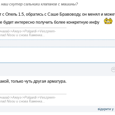
 наш скутер сальники клапанов с машины?
с Опель 1.5, обратись с Саше Бравоводу, он менял и може
е будет интересно получить более конкретную инфу
агай->Аягуз->Polgardi->Veszprem-
nad Nisou и снова Каменка...
такой, только чуть другая арматура.
агай->Аягуз->Polgardi->Veszprem-
nad Nisou и снова Каменка...
відкрити у