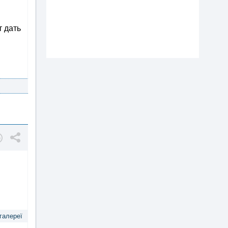
т дать
 галереї