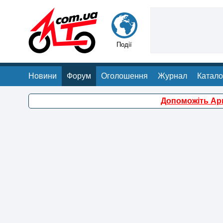
Події
Новини
Форум
Оголошення
Журнал
Катало
Допоможіть Арм