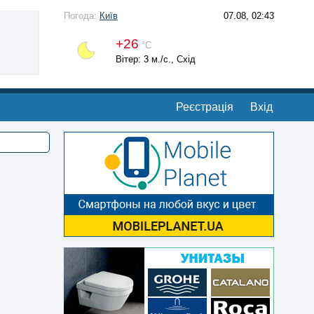
Погода:
Київ
07.08, 02:43
+26
°С
Вітер: 3 м./с., Схід
Реєстрація
Вхід