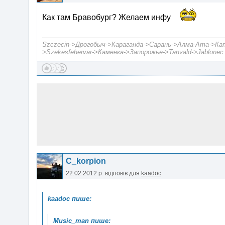
Как там Бравобург? Желаем инфу
Szczecin->Дрогобыч->Караганда->Сарань->Алма-Ата->Капч
>Szekesfehervar->Каменка->Запорожье->Tanvald->Jablonec 
C_korpion
22.02.2012 р.
відповів для
kaadoc