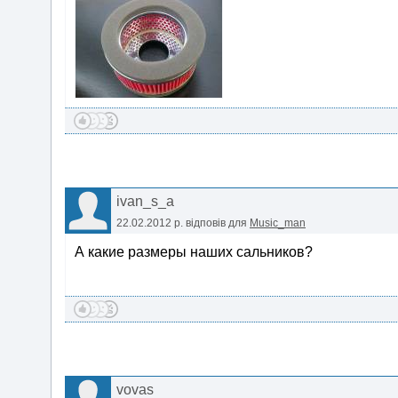
ivan_s_a
22.02.2012 р.
відповів для
Music_man
А какие размеры наших сальников?
vovas