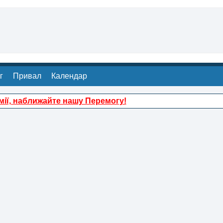
г
Привал
Календар
ії, наближайте нашу Перемогу!