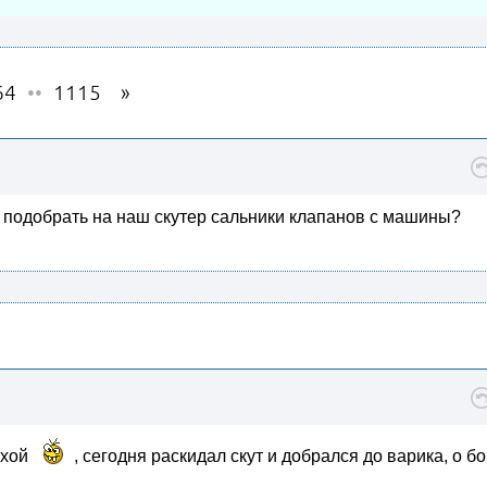
64
••
1115
 подобрать на наш скутер сальники клапанов с машины?
бухой
, сегодня раскидал скут и добрался до варика, о бо