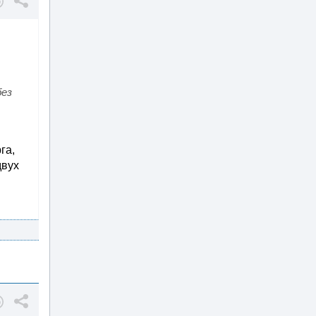
без
га,
двух