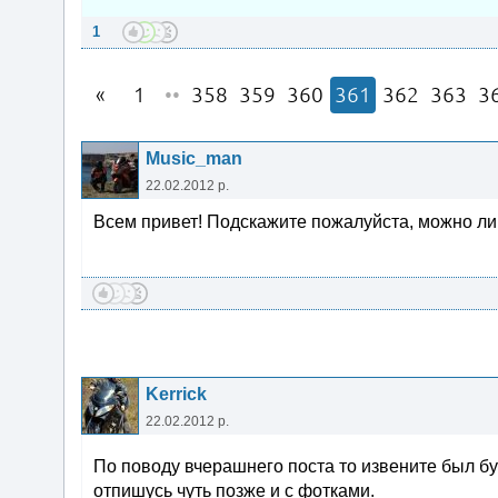
1
1
••
358
359
360
361
362
363
3
Music_man
22.02.2012 р.
Всем привет! Подскажите пожалуйста, можно ли
Kerrick
22.02.2012 р.
По поводу вчерашнего поста то извените был 
отпишусь чуть позже и с фотками.