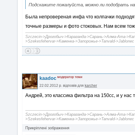
Подскажите пожалуйста, можно ли подобрать на
Была непровереная инфа что колпачки подходят 
точные размеры и фото стоковых. Нам всем тож
Szczecin->Дрогобыч->Караганда->Сарань->Алма-Ата->Капч
>Szekesfehervar->Каменка->Запорожье->Tanvald->Jablonec 
модератор теми
kaadoc
22.02.2012 р.
відповів для
karcher
Андрей, это классика фильтра на 150сс, и у нас 
Szczecin->Дрогобыч->Караганда->Сарань->Алма-Ата->Капч
>Szekesfehervar->Каменка->Запорожье->Tanvald->Jablonec 
Прикріплені зображення