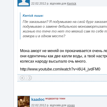
22.02.2012 р.
відповів для
Kerrick
Где заказывал? Я подумываю на свой бург заказат
подумываю о замене дебильного моноамортизатор
жизнью то тече то нет то мягкий сам по себе т
гемора и в одном месте?
Мона аморт не меняй он прокачивается очень легк
они едентичны как две капли воды, а твоё настр
колесах народу высыпало очь много.
http://www.youtube.com/watch?v=i6U4_jvdFM0
модератор теми
kaadoc
22.02.2012 р.
відповів для
vovas