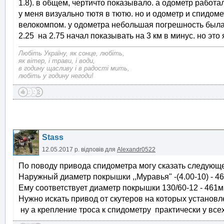
1.8). в общем, чертичто показывало. а одометр работал 
у меня визуально тютя в тютю. но и одометр и спидоме
велокомпом. у одометра небольшая погрешность была.
2.25 на 2.75 начал показывать на 3 км в минус. но э
Любіть Україну, як сонце, любіть,
як вітер, і трави, і води,
в годину щасливу і в радості мить,
любіть у годину негоди!
Stass
12.05.2017 р.
відповів для
Alexandr0522
По поводу привода спидометра могу сказать следующе
Наружный диаметр покрышки ,,Муравья" -(4.00-10) - 4
Ему соответствует диаметр покрышки 130/60-12 - 461м
Нужно искать привод от скутеров на которых установл
ну а крепление троса к спидометру практически у всех