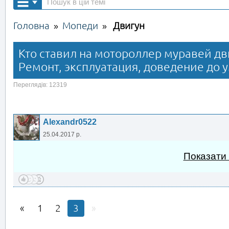
Головна
Мопеди
Двигун
»
»
Кто ставил на мотороллер муравей дв
Ремонт, эксплуатация, доведение до у
Переглядів: 12319
Alexandr0522
25.04.2017 р.
Показати
1
2
3