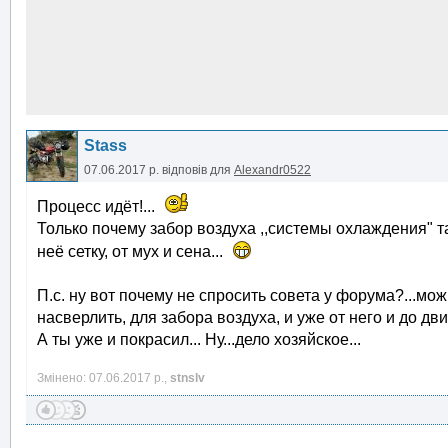
Stass
07.06.2017 р.
відповів для
Alexandr0522
Процесс идёт!...
Только почему забор воздуха ,,системы охлаждения" т
неё сетку, от мух и сена...
П.с. ну вот почему не спросить совета у форума?...мож
насверлить, для забора воздуха, и уже от него и до дв
А ты уже и покрасил... Ну...дело хозяйское...
Змінено: 07.06.2017 р.,
stnslv