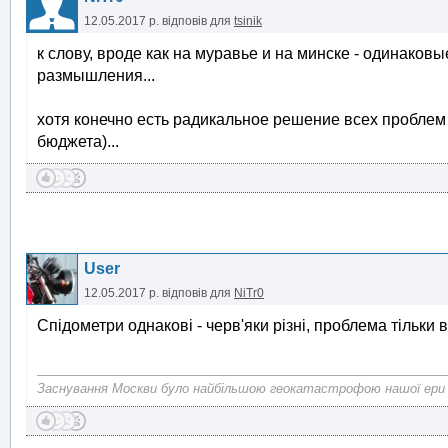
12.05.2017 р.
відповів для
tsinik
к слову, вроде как на муравье и на минске - одинаков
размышления...
хотя конечно есть радикальное решение всех проблем
бюджета)...
User
12.05.2017 р.
відповів для
NiTr0
Спідометри однакові - черв'яки різні, проблема тільки в
Заснування Москви було найбільшою геокатастрофою нашої ери