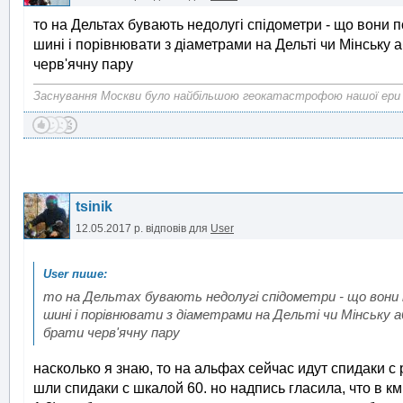
то на Дельтах бувають недолугі спідометри - що вони п
шині і порівнювати з діаметрами на Дельті чи Мінську а
черв'ячну пару
Заснування Москви було найбільшою геокатастрофою нашої ери
tsinik
12.05.2017 р.
відповів для
User
то на Дельтах бувають недолугі спідометри - що вони 
шині і порівнювати з діаметрами на Дельті чи Мінську а
брати черв'ячну пару
насколько я знаю, то на альфах сейчас идут спидаки с
шли спидаки с шкалой 60. но надпись гласила, что в км,