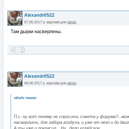
Alexandr0522
07.06.2017 р.
відповів для
stnslv
Там дырки насверлены.
Alexandr0522
08.06.2017 р.
відповів для
stnslv
П.с. ну вот почему не спросить совета у форума?...мо
насверлить, для забора воздуха, и уже от него и до дви
А ты уже и покрасил... Ну...дело хозяйское...