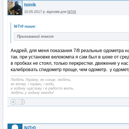
tsinik
10.05.2017 р.
відповів для
NiTr0
Андрей, для меня показания 7/8 реальные одометра н
так. при установке велокомпа я сам был в шоке от сред
в пробках не стоял, только перкрестки. движение у нас 
калибровать спидометр проще, чем одометр. у одометра
Любіть Україну, як сонце, любіть,
як вітер, і трави, і води,
в годину щасливу і в радості мить,
любіть у годину негоди!
NiTr0