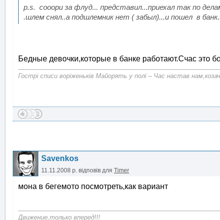
p.s. сооори за флуд... представил...приехал так по делам
.шлем снял..а подшлемник нет ( забыл)...и пошел в банк...
Бедные девочки,которые в банке работают.Счас это б
Гострі списи воріженьків Майорять у полі – Час настав нам,коза
Savenkos
11.11.2008 р.
відповів для
Timer
мона в бегемото посмотреть,как вариант
Движение,только вперед!!!