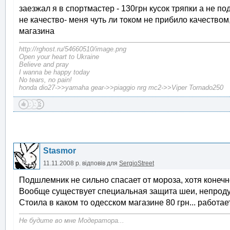
заезжал я в спортмастер - 130грн кусок тряпки а не п
не качество- меня чуть ли током не прибило качеств
магазина
http://rghost.ru/54660510/image.png
Open your heart to Ukraine
Believe and pray
I wanna be happy today
No tears, no pain!
honda dio27->>yamaha gear->>piaggio nrg mc2->>Viper Tornado250
Stasmor
11.11.2008 р.
відповів для
SergioStreet
Подшлемник не сильно спасает от мороза, хотя конечно
Вообще существует специальная защита шеи, непродув
Стоила в каком то одесском магазине 80 грн... работа
Не будите во мне Модератора...