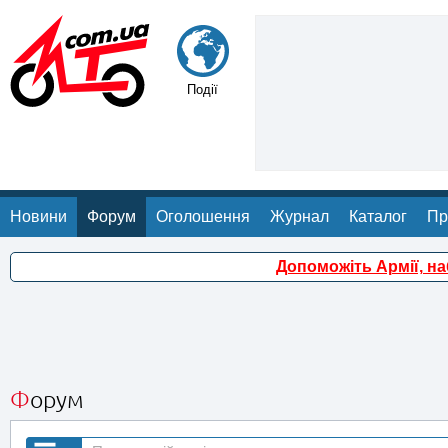
Події
Новини
Форум
Оголошення
Журнал
Каталог
Пр
Допоможіть Армії, н
Форум