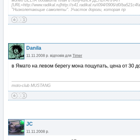
мопед DELTA добавить план и получился ДЕЛЬТАПЛАН
[URL=http://www.radikal.ru]http://s41.radikal.ru/i094/0906/d0/ba521c4fa
"Низколетающие самолеты". Участок дороги, которая пр
Danila
11.11.2008 р.
відповів для
Timer
в Ямато на левом берегу мона пощупать, цена от 30 д
moto-club MUSTANG
JC
11.11.2008 р.