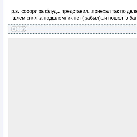
p.s. сооори за флуд... представил...приехал так по дела
.шлем снял..а подшлемник нет ( забыл)...и пошел в банк.