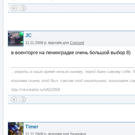
JC
11.11.2008 р.
відповів для
Concord
в военторге на ленинградке очень большой выбор 8)
...верить в наше время нельзя никому, порой даже самому себе. 
кошкама ошень злой был, савсем злой нашяльника, нишилавек са
http://vkontakte.ru/id522968
Timer
11.11.2008 р.
відповів для
Savenkos