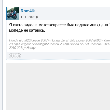
Rom4ik
11.11.2008 р.
Я както видел в мотоэкспрессе был подшлемник,цена 1
мопеде не катаюсь.
Honda dio af28(сезон 2007)>Honda dio af 35(сезоны 2007-2008)>Yam
2009)>Peugeot Speedfight2 (сезон 2009)>Honda NS 50F(сезоны 2009
2010-2011)>Husqv