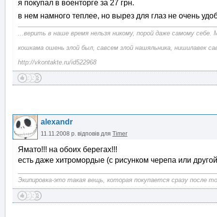
я покупал в военторге за 27 грн.
в нем намного теплее, но вырез для глаз не очень уд
...верить в наше время нельзя никому, порой даже самому себе. 
кошкама ошень злой был, савсем злой нашяльника, нишилавек са
http://vkontakte.ru/id522968
alexandr
11.11.2008 р.
відповів для
Timer
Ямато!!! на обоих берегах!!!
есть даже хитромордые (с рисунком черепа или другой 
Экипировка-это такая вещь, которая покупается сразу после тог