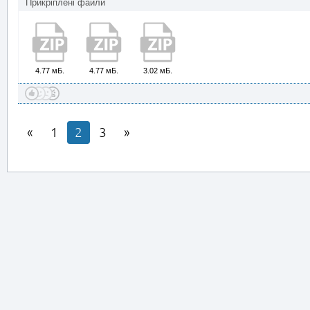
Прикріплені файли
4.77 мБ.
4.77 мБ.
3.02 мБ.
1
2
3