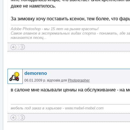
даже не наметилось.
За зимовку хочу поставить ксенон, тем более, что фар
Adobe Photoshop - мы 15 лет на рынке красоты!
Самое главное в экстремальных видах спорта - понимать, где з
начинается песец...
demoreno
06.01.2009 р.
відповів для
Photographer
в салоне мне называли цениы на обслуживание - на м
мебель под заказ в харькове - www.mebel-mebel.com