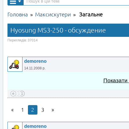
Головна
Максискутери
Загальне
»
»
Hyosung MS3-250 - обсуждение
Переглядів: 37014
demoreno
14.11.2008 р.
Показати
1
2
3
demoreno