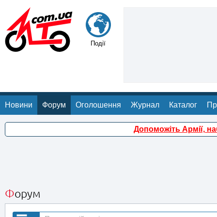
Події
Новини
Форум
Оголошення
Журнал
Каталог
Пр
Допоможіть Армії, н
Форум