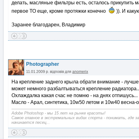
делать, масляные фильтры есть, осталось прикупить м
первое ТО еще, кроме протяжки конечно
)). И как
Заранее благодарен, Владимир
Photographer
11.01.2009 р.
відповів для
anomerix
На крепление заднего крыла обрати внимание - лучше 
может немного разбалтываться крепление радиатора...
Охлаждалка какая счас не помню - на днях отпишусь...
Масло - Арал, синтетика, 10w50 летом и 10w40 весна-о
Adobe Photoshop - мы 15 лет на рынке красоты!
Самое главное в экстремальных видах спорта - понимать, где з
начинается песец...