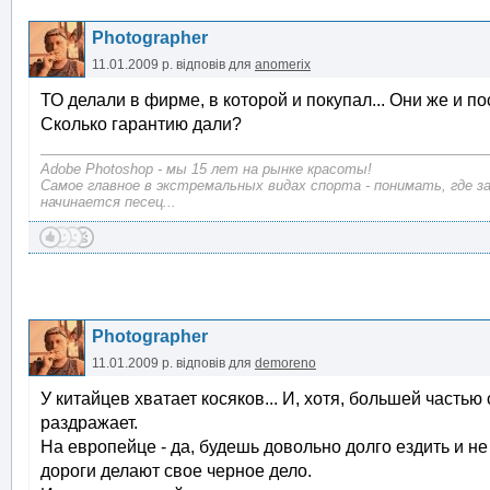
Photographer
11.01.2009 р.
відповів для
anomerix
ТО делали в фирме, в которой и покупал... Они же и по
Сколько гарантию дали?
Adobe Photoshop - мы 15 лет на рынке красоты!
Самое главное в экстремальных видах спорта - понимать, где з
начинается песец...
Photographer
11.01.2009 р.
відповів для
demoreno
У китайцев хватает косяков... И, хотя, большей часть
раздражает.
На европейце - да, будешь довольно долго ездить и не 
дороги делают свое черное дело.