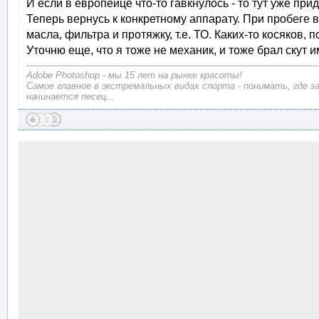
И если в европейце что-то гавкнулось - то тут уже пр
Теперь вернусь к конкретному аппарату. При пробеге 
масла, фильтра и протяжку, т.е. ТО. Каких-то косяков,
Уточню еще, что я тоже не механик, и тоже брал скут и
Adobe Photoshop - мы 15 лет на рынке красоты!
Самое главное в экстремальных видах спорта - понимать, где з
начинается песец...