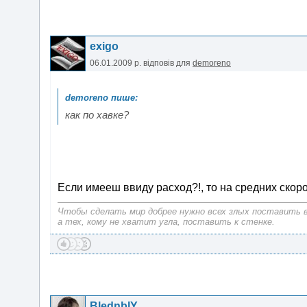
exigo
06.01.2009 р.
відповів для
demoreno
как по хавке?
Если имееш ввиду расход?!, то на средних скоро
Чтобы сделать мир добрее нужно всех злых поставить в
а тех, кому не хватит угла, поставить к стенке.
BlednblY