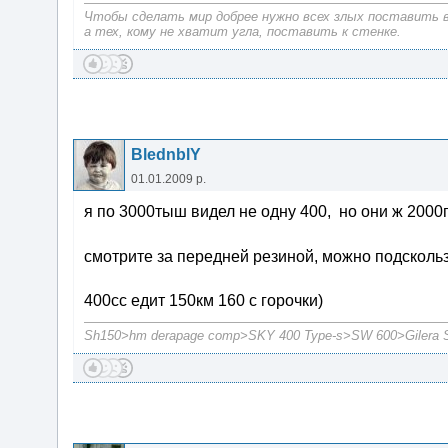
Чтобы сделать мир добрее нужно всех злых поставить в
а тех, кому не хватит угла, поставить к стенке.
BlednblY
01.01.2009 р.
я по 3000тыш видел не одну 400, но они ж 2000
смотрите за передней резиной, можно подсколь
400сс едит 150км 160 с горочки)
Sh150>hm derapage comp>SKY 400 Type-s>SW 600>Gilera S