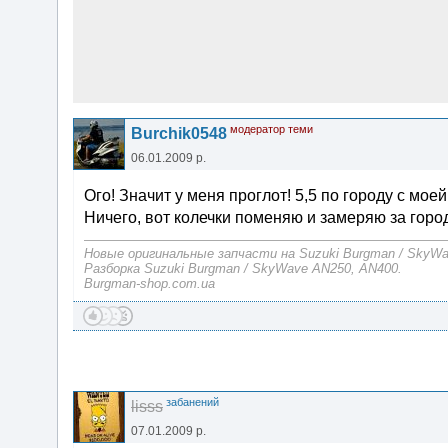
модератор теми
Burchik0548
06.01.2009 р.
Ого! Значит у меня проглот! 5,5 по городу с мо
Ничего, вот колечки поменяю и замеряю за горо
Новые оригинальные запчасти на Suzuki Burgman / SkyW
Разборка Suzuki Burgman / SkyWave AN250, AN400.
Burgman-shop.com.ua
забанений
lisss
07.01.2009 р.