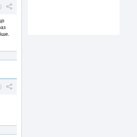
що
раз
іше.