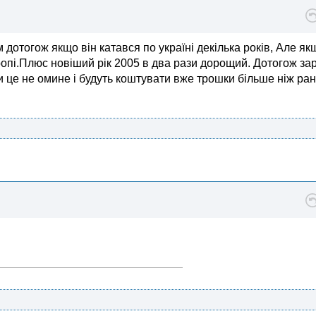
 дотогож якщо він катався по україні декілька років, Але як
вропі.Плюс новіший рік 2005 в два рази дорощий. Дотогож за
 це не омине і будуть коштувати вже трошки більше ніж ран