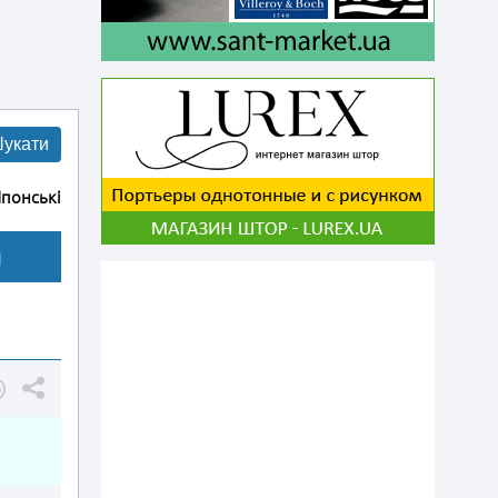
укати
понські
я