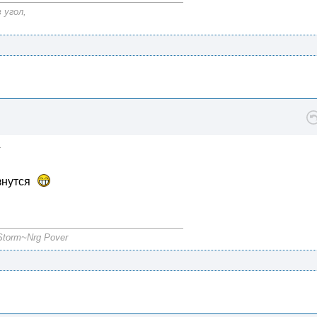
 угол,
г
знутся
torm~Nrg Pover