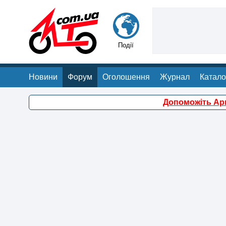
Події
Новини
Форум
Оголошення
Журнал
Катало
Допоможіть Арм