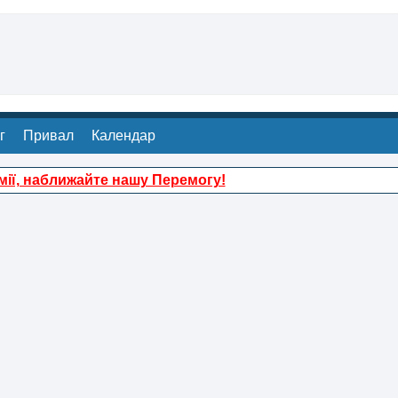
г
Привал
Календар
ії, наближайте нашу Перемогу!