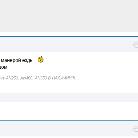
ей манерой езды
дом.
ave AN250, AN400, AN650 В НАЛИЧИИ!!!