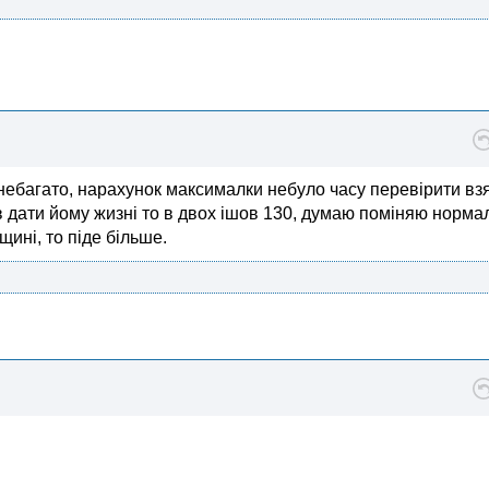
е небагато, нарахунок максималки небуло часу перевірити вз
ав дати йому жизні то в двох ішов 130, думаю поміняю норма
щині, то піде більше.