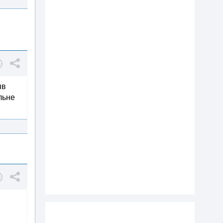
яв
льне