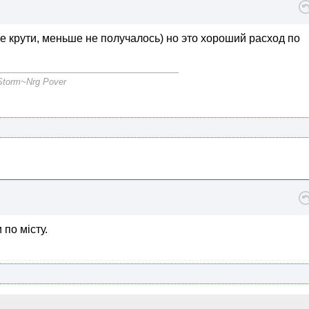
е крути, меньше не получалось) но это хороший расход по
torm~Nrg Pover
 по місту.