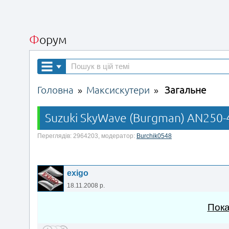
Форум
Головна
Максискутери
Загальне
»
»
Suzuki SkyWave (Burgman) AN250-
Переглядів: 2964203, модератор:
Burchik0548
exigo
18.11.2008 р.
Пока