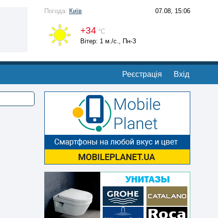
Погода:
Київ
07.08, 15:06
+34
°С
Вітер: 1 м./с., Пн-З
Реєстрація
Вхід