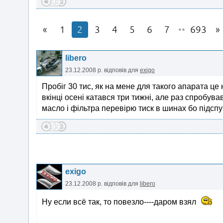
1
2
3
4
5
6
7
••
693
libero
23.12.2008 р.
відповів для
exigo
Пробіг 30 тис, як на мене для такого апарата ц
вкінці осені катався три тижні, але раз спробув
масло і фільтра перевірю тиск в шинах бо підспу
exigo
23.12.2008 р.
відповів для
libero
Ну если всё так, то повезло----даром взял