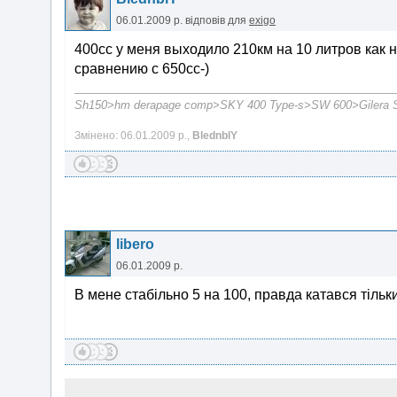
06.01.2009 р.
відповів для
exigo
400сс у меня выходило 210км на 10 литров как н
сравнению с 650сс-)
Sh150>hm derapage comp>SKY 400 Type-s>SW 600>Gilera S
Змінено: 06.01.2009 р.,
BlednblY
libero
06.01.2009 р.
В мене стабільно 5 на 100, правда катався тільки