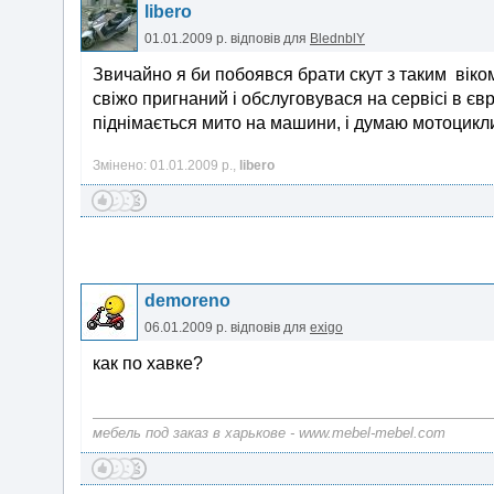
libero
01.01.2009 р.
відповів для
BlednblY
Звичайно я би побоявся брати скут з таким віком
свіжо пригнаний і обслуговувася на сервісі в є
піднімається мито на машини, і думаю мотоцикли
Змінено: 01.01.2009 р.,
libero
demoreno
06.01.2009 р.
відповів для
exigo
как по хавке?
мебель под заказ в харькове - www.mebel-mebel.com