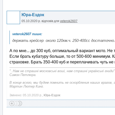
Юра-Ездок
05.10.2020 р.
відповів для
veterok2607
держать крейсер около 120км.ч. 250-400сс достаточно
А по мне... до 300 куб, оптимальный вариант мото. Не 
Если брать кубатуру больше, то от 500-600 минимум. К
страховке. Брать 350-400 куб и переплачивать чуть не 
"..Нам не страшні московські воші, нам страшні українські гниди"
Симон Петлюра.
В конце всего, мы будем помнить не оскорбления наших врагов, 
Мартин Лютер Кинг.
Змінено: 05.10.2020 р.,
Юра-Ездок