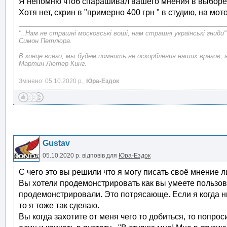
Я непомню чтоб спарашивал вашего мнения в выборе м
Хотя нет, скрин в "примерно 400 грн " в студию, на мото
"..Нам не страшні московські воші, нам страшні українські гниди"
Симон Петлюра.
В конце всего, мы будем помнить не оскорбления наших врагов, 
Мартин Лютер Кинг.
Змінено: 05.10.2020 р.,
Юра-Ездок
Gustav
05.10.2020 р.
відповів для
Юра-Ездок
С чего это вы решили что я могу писать своё мнение 
Вы хотели продемонстрировать как вы умеете пользов
продемонстрировали. Это потрясающе. Если я когда ниб
то я тоже так сделаю.
Вы когда захотите от меня чего то добиться, то попрос