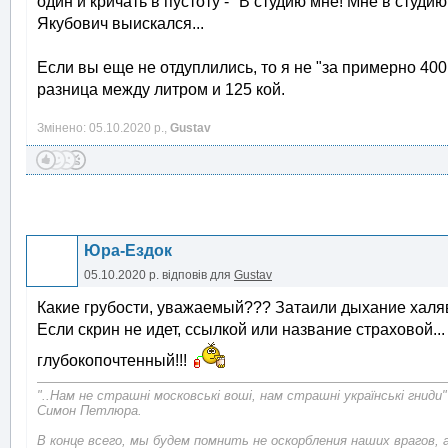
один и кричать в пустоту - "В студию мне! Мне в студию!.
Якубович выискался...
Если вы еще не отдуплились, то я не "за примерно 40
разница между литром и 125 кой.
Змінено: 05.10.2020 р.,
Gustav
Юра-Ездок
05.10.2020 р.
відповів для
Gustav
Какие грубости, уважаемый??? Затаили дыхание халяв
Если скрин не идет, ссылкой или название страховой.
глубокопочтенный!!!
"..Нам не страшні московські воші, нам страшні українські гниди"
Симон Петлюра.
В конце всего, мы будем помнить не оскорбления наших врагов, 