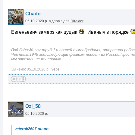
Chado
05.10.2020 р.
відповів для
Direktor
Евгеньевич замерз как цуцык
Иваныч в порядке
Под бодрьІй zov трубьІ и воплей сумасбродньІх, отправили рабов
Черчилль.1945 год.Следующий фашизм придет из России.Просто
мы зарезали не ту свинью
Змінено: 05.10.2020 р.,
Veps
Ozi_58
05.10.2020 р.