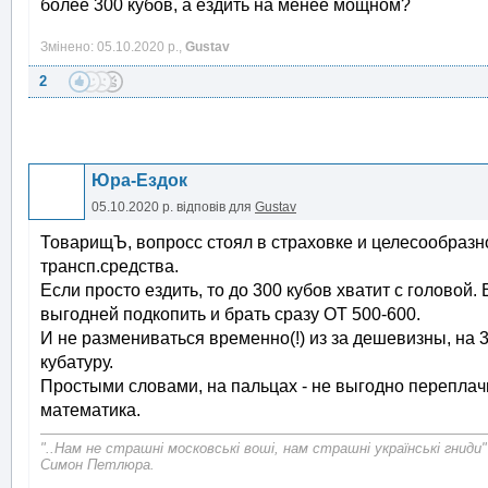
более 300 кубов, а ездить на менее мощном?
Змінено: 05.10.2020 р.,
Gustav
2
Юра-Ездок
05.10.2020 р.
відповів для
Gustav
ТоварищЪ, вопросс стоял в страховке и целесообразн
трансп.средства.
Если просто ездить, то до 300 кубов хватит с головой.
выгодней подкопить и брать сразу ОТ 500-600.
И не размениваться временно(!) из за дешевизны, на 
кубатуру.
Простыми словами, на пальцах - не выгодно переплачив
математика.
"..Нам не страшні московські воші, нам страшні українські гниди"
Симон Петлюра.