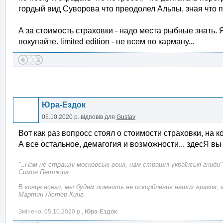
гордый вид Суворова что преодолел Альпы, зная что п
А за стоимость страховки - надо места рыбные знать. Я
покупайте. limited edition - не всем по карману...
Юра-Ездок
05.10.2020 р.
відповів для
Gustav
Вот как раз вопросс стоял о стоимости страховки, на ко
А все остальное, демагогия и возможности... здесЯ вы
"..Нам не страшні московські воші, нам страшні українські гниди"
Симон Петлюра.
В конце всего, мы будем помнить не оскорбления наших врагов, 
Мартин Лютер Кинг.
Змінено: 05.10.2020 р.,
Юра-Ездок