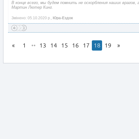
В конце всего, мы будем помнить не оскорбления наших врагов, 
Мартин Лютер Кинг.
Змінено: 05.10.2020 р.,
Юра-Ездок
1
••
13
14
15
16
17
18
19