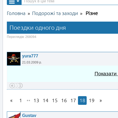
Головна
Подорожі та заходи
Різне
»
»
Поездки одного дня
Переглядів: 268094
yura777
21.03.2009 р.
Показати
1
••
13
14
15
16
17
18
19
Gustav