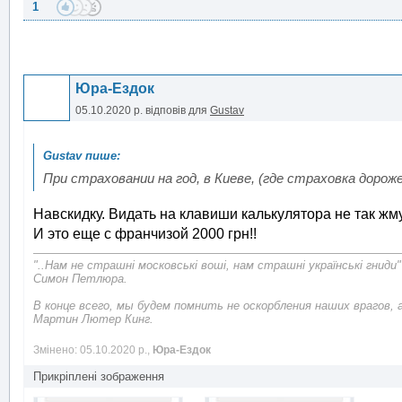
1
Юра-Ездок
05.10.2020 р.
відповів для
Gustav
При страховании на год, в Киеве, (где страховка дорож
Навскидку. Видать на клавиши калькулятора не так жму
И это еще с франчизой 2000 грн!!
"..Нам не страшні московські воші, нам страшні українські гниди"
Симон Петлюра.
В конце всего, мы будем помнить не оскорбления наших врагов, 
Мартин Лютер Кинг.
Змінено: 05.10.2020 р.,
Юра-Ездок
Прикріплені зображення