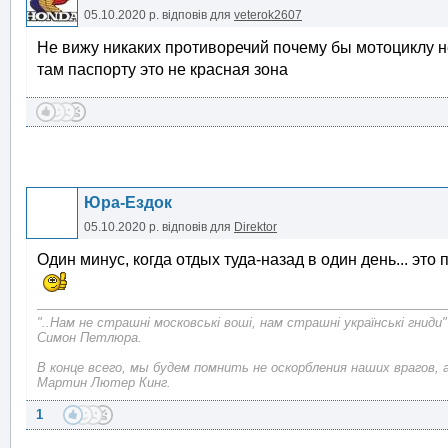
05.10.2020 р.
відповів для
veterok2607
Не вижу никаких противоречий почему бы мотоциклу не
там паспорту это не красная зона
Юра-Ездок
05.10.2020 р.
відповів для
Direktor
Один минус, когда отдых туда-назад в один день... это
"..Нам не страшні московські воші, нам страшні українські гниди"
Симон Петлюра.
В конце всего, мы будем помнить не оскорбления наших врагов, 
Мартин Лютер Кинг.
1