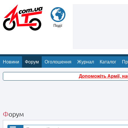
Події
Новини
Форум
Оголошення
Журнал
Каталог
Пр
Допоможіть Армії, н
Форум