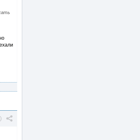
ехать
но
оехали