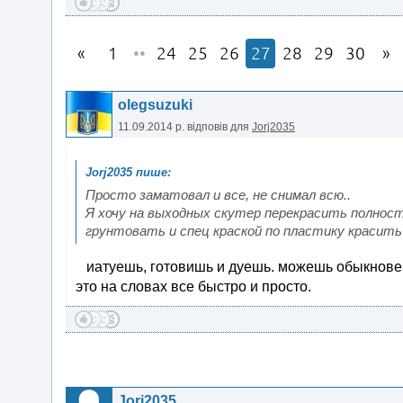
1
••
24
25
26
27
28
29
30
olegsuzuki
11.09.2014 р.
відповів для
Jorj2035
Просто заматовал и все, не снимал всю..
Я хочу на выходных скутер перекрасить полнос
грунтовать и спец краской по пластику красить
иатуешь, готовишь и дуешь. можешь обыкновенн
это на словах все быстро и просто.
Jorj2035