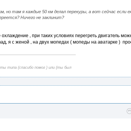
км, но там я каждые 50 км делал перекуры, а вот сейчас если 
егреется? Ничего не заклинит?
е охлаждение , при таких условиях перегреть двигатель мож
ад, я с женой , на двух мопедах ( мопеды на аватарке ) пр
ты типа (спасибо помог ) или (ты был