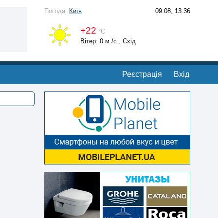
Погода:
Київ
09.08, 13:36
+22
°С
Вітер: 0 м./с., Схід
Реєстрація
Вхід