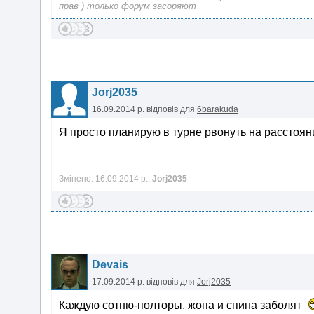
прав ) только форум засоряют
Jorj2035
16.09.2014 р.
відповів для
6barakuda
Я просто планирую в турне рвонуть на расстояни
Змінено: 16.09.2014 р.,
Jorj2035
Devais
17.09.2014 р.
відповів для
Jorj2035
Каждую сотню-полторы, жопа и спина заболят