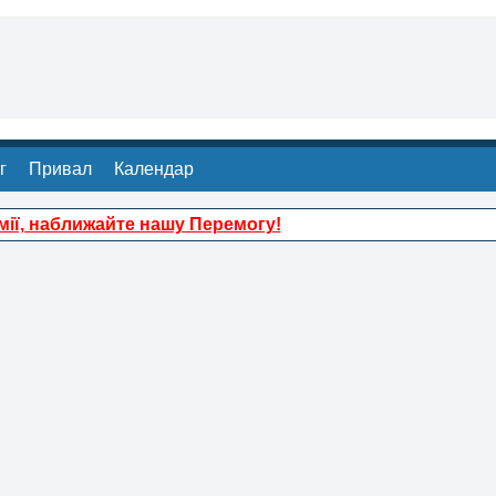
г
Привал
Календар
ії, наближайте нашу Перемогу!