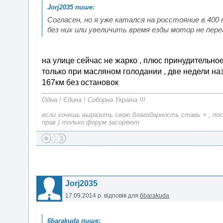
Согласен, но я уже катался на росстояние в 400 
без них или увеличить время езды мотор не пер
на улице сейчас не жарко , плюс принудительно
только при масляном голодании , две недели наз
167км без остановок
Одна ! Єдина ! Соборна Украіна !!!
если хочешь выразить свою благодарность ставь + , пос
прав ) только форум засоряют
Jorj2035
17.09.2014 р.
відповів для
6barakuda