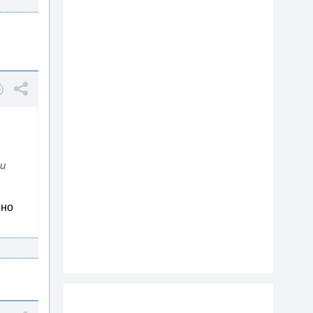
 и
 но