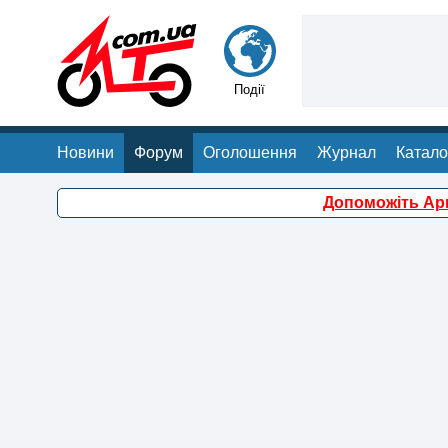
Події
Новини
Форум
Оголошення
Журнал
Катало
Допоможіть Арм