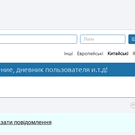
Ш
Інші
Европейські
Китайські
Я
жение, дневник пользователя и.т.д!
зати повідомлення