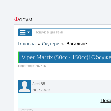
Форум
Головна
Скутери
Загальне
»
»
Viper Matrix (50сс - 150сс)! Обсу
Переглядів: 287616
Jeck88
28.07.2007 р.
Пока