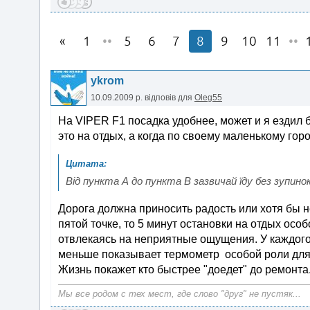
1
••
5
6
7
8
9
10
11
••
ykrom
10.09.2009 р.
відповів для
Oleg55
На VIPER F1 посадка удобнее, может и я ездил 
это на отдых, а когда по своему маленькому горо
Від пункта А до пункта В зазвичай їду без зупино
Дорога должна приносить радость или хотя бы н
пятой точке, то 5 минут остановки на отдых осо
отвлекаясь на неприятные ощущения. У каждого 
меньше показывает термометр особой роли для д
Жизнь покажет кто быстрее "доедет" до ремонта
Мы все родом с тех мест, где слово "друг" не пустяк...