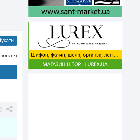
укати
понські