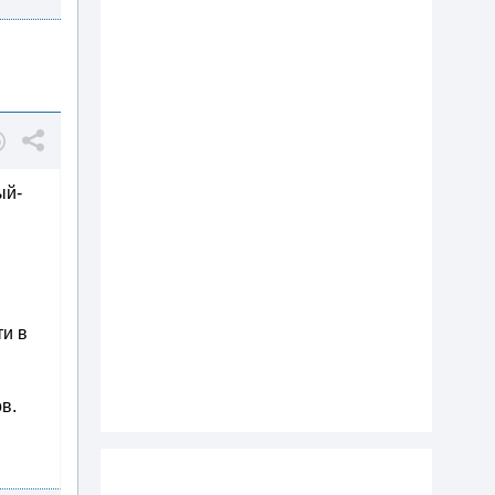
ый-
ти в
в.