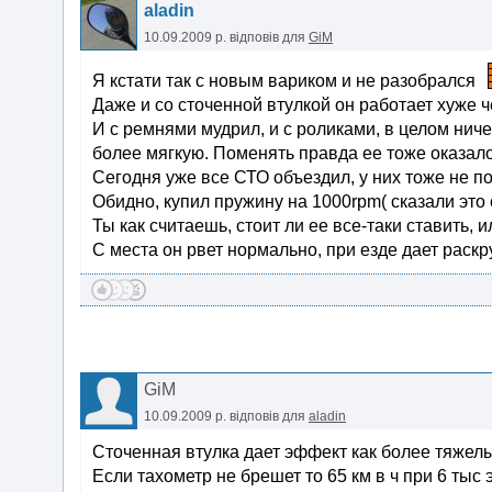
aladin
10.09.2009 р.
відповів для
GiM
Я кстати так с новым вариком и не разобрался
Даже и со сточенной втулкой он работает хуже 
И с ремнями мудрил, и с роликами, в целом нич
более мягкую. Поменять правда ее тоже оказало
Сегодня уже все СТО объездил, у них тоже не по
Обидно, купил пружину на 1000rpm( сказали это
Ты как считаешь, стоит ли ее все-таки ставить, 
С места он рвет нормально, при езде дает раскр
GiM
10.09.2009 р.
відповів для
aladin
Сточенная втулка дает эффект как более тяжел
Если тахометр не брешет то 65 км в ч при 6 тыс 