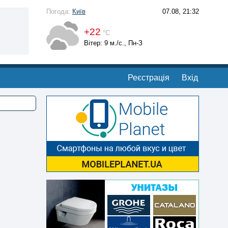
Погода:
Київ
07.08, 21:32
+22
°С
Вітер: 9 м./с., Пн-З
Реєстрація
Вхід