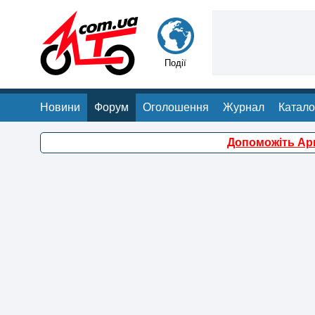
Події
Новини
Форум
Оголошення
Журнал
Катало
Допоможіть Арм