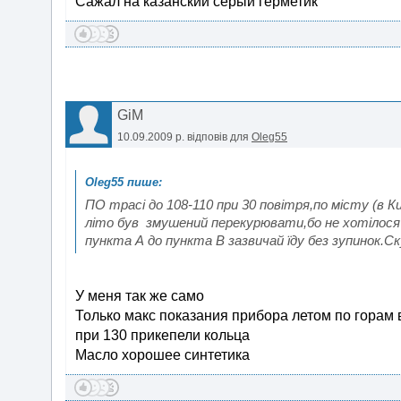
Сажал на казанский серый герметик
GiM
10.09.2009 р.
відповів для
Oleg55
ПО трасі до 108-110 при 30 повітря,по місту (в Ки
літо був змушений перекурювати,бо не хотілося 
пункта А до пункта В зазвичай їду без зупинок.Ск
У меня так же само
Только макс показания прибора летом по горам в
при 130 прикепели кольца
Масло хорошее синтетика