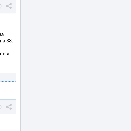
на
на 38.
ется.