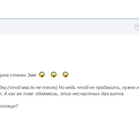
щина стенки 3мм
ку,(чтоб масло не текло) Но ведь чтоб ее продавить, нужно 
ет. А как же там обожмешь, этих несчастных два витка
а толще?