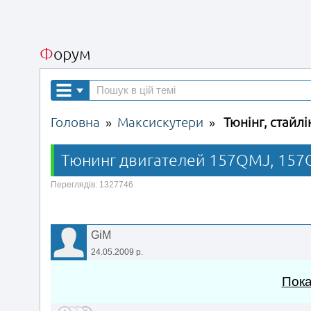
Форум
Головна
Максискутери
Тюнінг, стайлі
»
»
Тюнинг двигателей 157QMJ, 157Q
Переглядів: 1327746
GiM
24.05.2009 р.
Пока