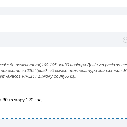
єві є де розігнатися)100-105 при30 повітря.Декілька разів за вс
виходити за 110.При50- 60 км/год температура збивається .В
ут-аналог VIPER F1.Їжджу один(65 кг).
 30 гр жару 120 грд