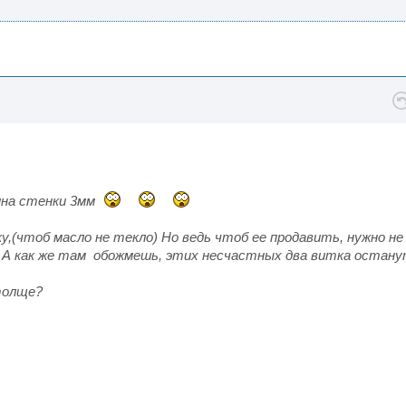
ина стенки 3мм
,(чтоб масло не текло) Но ведь чтоб ее продавить, нужно не
т. А как же там обожмешь, этих несчастных два витка остан
толще?