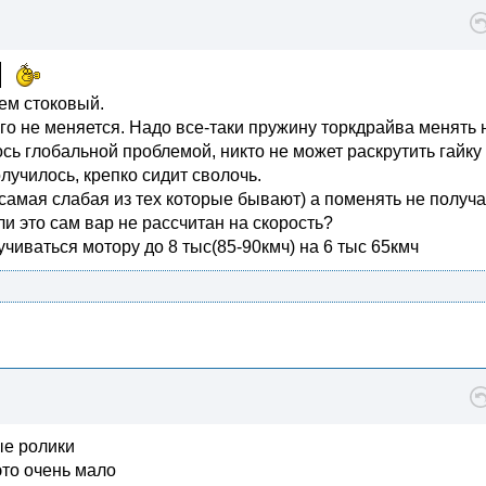
чем стоковый.
его не меняется. Надо все-таки пружину торкдрайва менять 
сь глобальной проблемой, никто не может раскрутить гайку 
лучилось, крепко сидит сволочь.
 самая слабая из тех которые бывают) а поменять не получа
или это сам вар не рассчитан на скорость?
учиваться мотору до 8 тыс(85-90кмч) на 6 тыс 65кмч
ые ролики
это очень мало