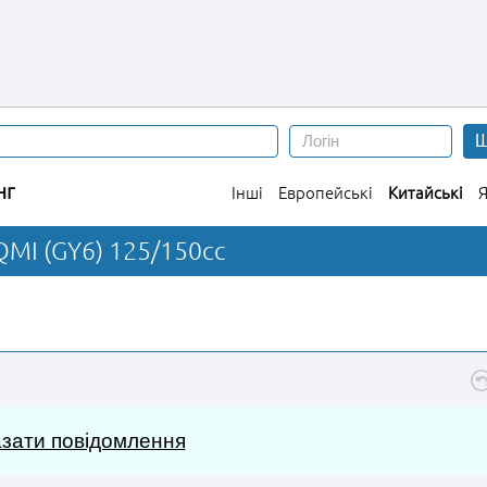
Ш
нг
Інші
Европейські
Китайські
Я
MI (GY6) 125/150сс
зати повідомлення