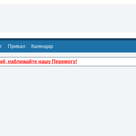
г
Привал
Календар
ії, наближайте нашу Перемогу!