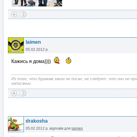
laimen
05.02.2012 р.
Кажись я дома))))
Из того, что дуракам закон не писан, не следует, что они не п
написании.
drakosha
05.02.2012 р.
відповів для
laimen