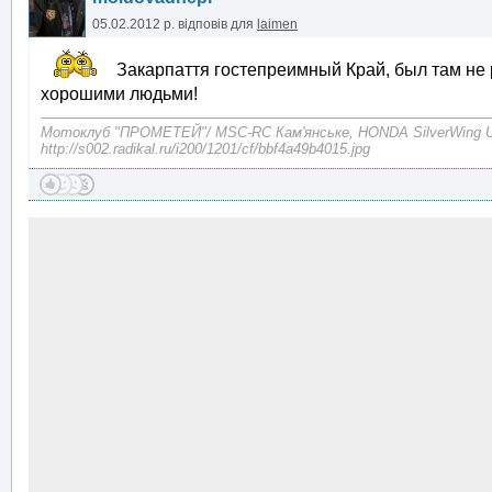
05.02.2012 р.
відповів для
laimen
Закарпаття гостепреимный Край, был там не ра
хорошими людьми!
Mотоклуб "ПРОМЕТЕЙ"/ MSC-RC Кам'янське, HONDA SilverWing
http://s002.radikal.ru/i200/1201/cf/bbf4a49b4015.jpg