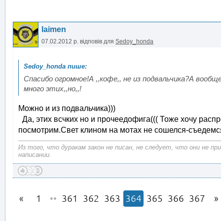
laimen
07.02.2012 р.
відповів для
Sedoy_honda
Спасибо огромное!А ,,кофе,, не из подвальчика?А вообщ
много этих,,но,,!
Можно и из подвальчика)))
Да, этих всчких но и прочеедофига((( Тоже хочу распр
посмотрим.Свет клином на мотах не сошелся-съедемся
Из того, что дуракам закон не писан, не следует, что они не п
написании.
1
••
361
362
363
364
365
366
367