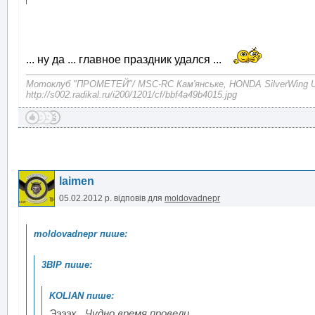
... ну да ... главное праздник удался ...
Mотоклуб "ПРОМЕТЕЙ"/ MSC-RC Кам'янське, HONDA SilverWing
http://s002.radikal.ru/i200/1201/cf/bbf4a49b4015.jpg
laimen
05.02.2012 р.
відповів для
moldovadnepr
Ээээх...Чудно время провели...