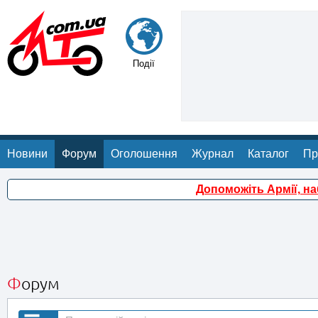
Події
Новини
Форум
Оголошення
Журнал
Каталог
Пр
Допоможіть Армії, н
Форум