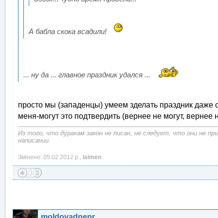
А бабла скока всадили!
... ну да ... главное праздник удался ...
просто мы (западенцы) умеем зделать праздник даже с 
меня-могут это подтвердить (вернее не могут, вернее 
Из того, что дуракам закон не писан, не следует, что они не п
написании.
Змінено: 05.02.2012 р.,
laimen
moldovadnepr