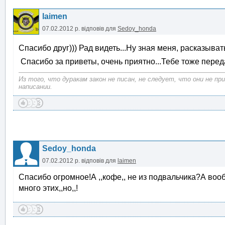
laimen
07.02.2012 р.
відповів для
Sedoy_honda
Спасибо друг))) Рад видеть...Ну зная меня, расказыв
Спасибо за приветы, очень приятно...Тебе тоже пере
Из того, что дуракам закон не писан, не следует, что они не п
написании.
Sedoy_honda
07.02.2012 р.
відповів для
laimen
Спасибо огромное!А ,,кофе,, не из подвальчика?А вооб
много этих,,но,,!