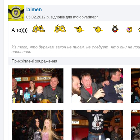
laimen
05.02.2012 р.
відповів для
moldovadnepr
А то))))
Из того, что дуракам закон не писан, не следует, что они не п
написании.
Прикріплені зображення