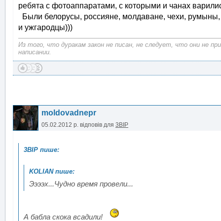
ребята с фотоаппаратами, с которыми и чанах варилис
Были белорусы, россияне, молдаване, чехи, румыны, 
и ужгародцы)))
Из того, что дуракам закон не писан, не следует, что они не п
написании.
moldovadnepr
05.02.2012 р.
відповів для
3BIP
Ээээх...Чудно время провели...
А бабла скока всадили!