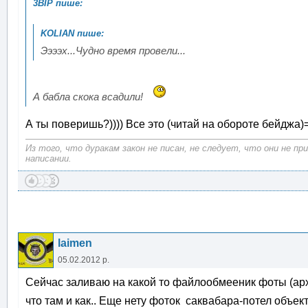
Ээээх...Чудно время провели...
А бабла скока всадили!
А ты поверишь?)))) Все это (читай на обороте бейджа)=
Из того, что дуракам закон не писан, не следует, что они не п
написании.
laimen
05.02.2012 р.
Сейчас заливаю на какой то файлообмееник фоты (архи
что там и как.. Еще нету фоток саквабара-потел объек