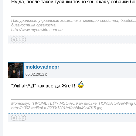
Ну да, после такой гулянки точно язык как у собачки б
Натуральные украинская косметика, моющие средства, биодоба
диагностика организма.
http://www.mynewlife.com.ua
moldovadnepr
05.02.2012 р.
"УжГаРАД" как всегда ЖгёТ!
Mотоклуб "ПРОМЕТЕЙ"/ MSC-RC Кам'янське, HONDA SilverWing
http://s002.radikal.ru/i200/1201/cf/bbf4a49b4015.jpg