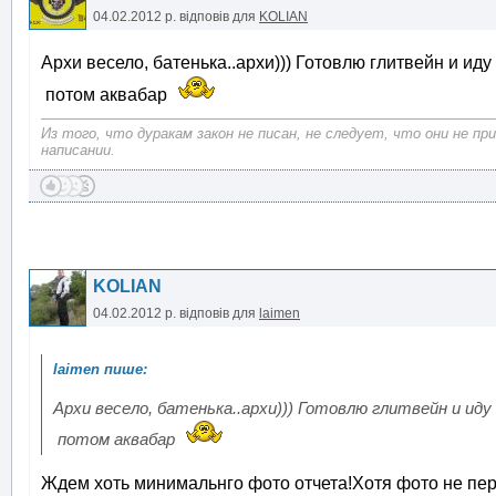
04.02.2012 р.
відповів для
KOLIAN
Архи весело, батенька..архи))) Готовлю глитвейн и ид
потом аквабар
Из того, что дуракам закон не писан, не следует, что они не п
написании.
KOLIAN
04.02.2012 р.
відповів для
laimen
Архи весело, батенька..архи))) Готовлю глитвейн и ид
потом аквабар
Ждем хоть минимальнго фото отчета!Хотя фото не пере