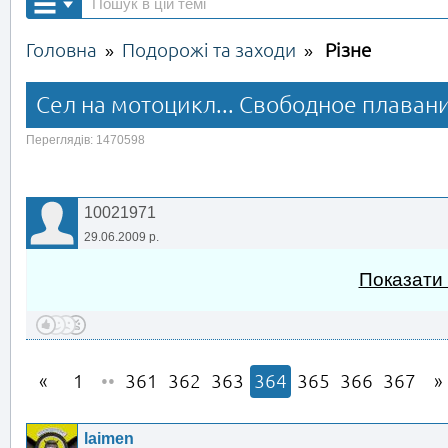
Головна
Подорожі та заходи
Різне
»
»
Сел на мотоцикл... Свободное плавани
Переглядів: 1470598
10021971
29.06.2009 р.
Показати
1
••
361
362
363
364
365
366
367
laimen