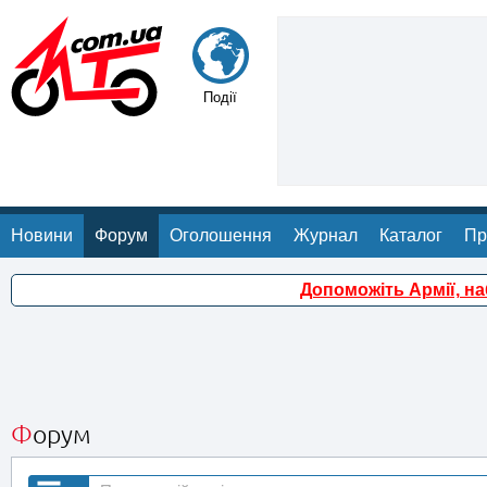
Події
Новини
Форум
Оголошення
Журнал
Каталог
Пр
Допоможіть Армії, н
Форум