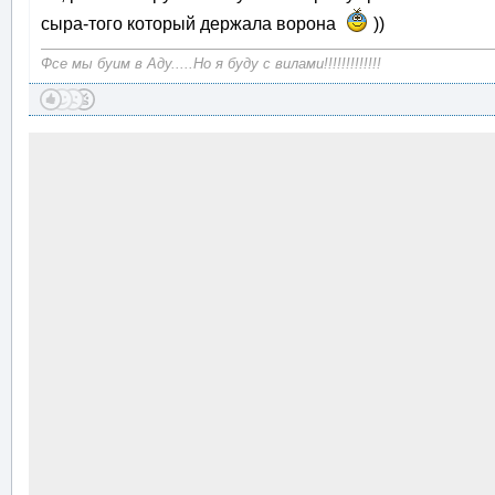
сыра-того который держала ворона
))
Фсе мы буим в Аду.....Но я буду с вилами!!!!!!!!!!!!!