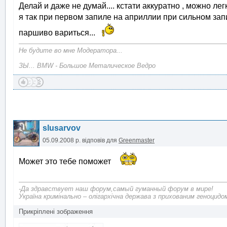
Делай и даже не думай.... кстати аккуратно , можно л
я так при первом запиле на априллии при сильном запи
паршиво вариться...
Не будите во мне Модератора...
ЗЫ... BMW - Большое Металическое Ведро
slusarvov
05.09.2008 р.
відповів для
Greenmaster
Может это тебе поможет
-Да здравствует наш форум,самый гуманный форум в мире!
Україна кримінально – олігархічна держава з прихованим геноцидо
Прикріплені зображення