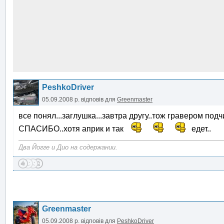
PeshkoDriver
05.09.2008 р.
відповів для
Greenmaster
все понял...заглушка...завтра другу..тож гравером подчи
СПАСИБО..хотя априк и так
едет..
Два Йогге и Дио на содержании.
Greenmaster
05.09.2008 р.
відповів для
PeshkoDriver