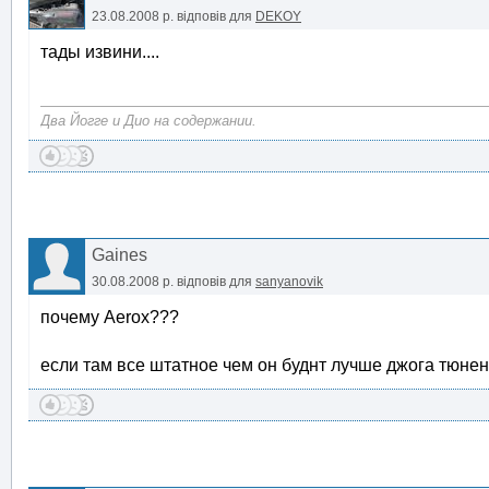
23.08.2008 р.
відповів для
DEKOY
тады извини....
Два Йогге и Дио на содержании.
Gaines
30.08.2008 р.
відповів для
sanyanovik
почему Aerox???
если там все штатное чем он буднт лучше джога тюне