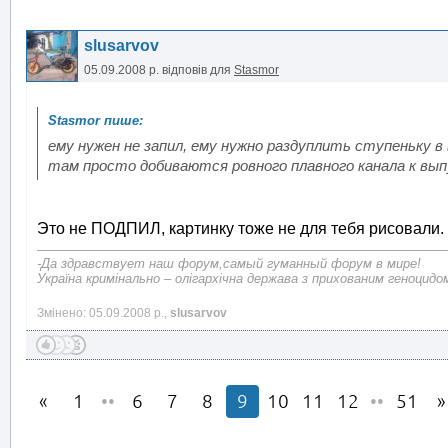
slusarvov
05.09.2008 р.
відповів для
Stasmor
ему нужен не запил, ему нужно раздуплить ступеньку в
там просто добиваются ровного плавного канала к выпу
Это не ПОДПИЛ, картинку тоже не для тебя рисовали.
-Да здравствует наш форум,самый гуманный форум в мире!
Україна кримінально – олігархічна держава з прихованим геноцидо
Змінено: 05.09.2008 р.,
slusarvov
1
••
6
7
8
9
10
11
12
••
51