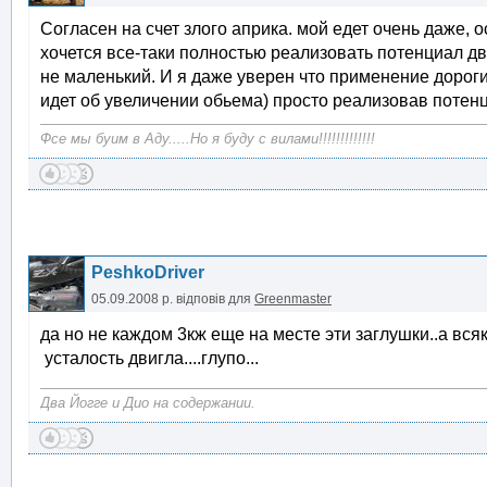
Согласен на счет злого априка. мой едет очень даже, 
хочется все-таки полностью реализовать потенциал д
не маленький. И я даже уверен что применение дорог
идет об увеличении обьема) просто реализовав потен
Фсе мы буим в Аду.....Но я буду с вилами!!!!!!!!!!!!!
PeshkoDriver
05.09.2008 р.
відповів для
Greenmaster
да но не каждом 3кж еще на месте эти заглушки..а вс
усталость двигла....глупо...
Два Йогге и Дио на содержании.