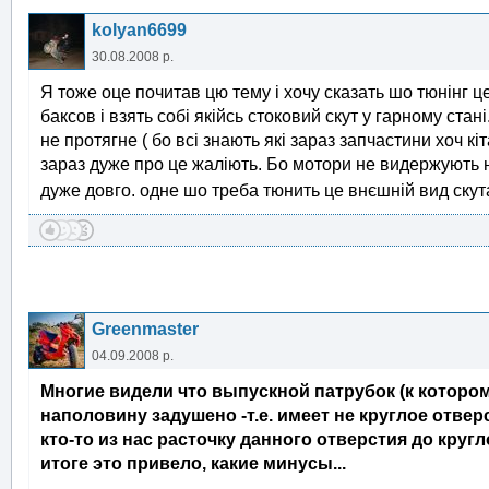
kolyan6699
30.08.2008 р.
Я тоже оце почитав цю тему і хочу сказать шо тюнінг ц
баксов і взять собі якійсь стоковий скут у гарному стані
не протягне ( бо всі знають які зараз запчастини хоч кіта
зараз дуже про це жаліють. Бо мотори не видержують наг
дуже довго. одне шо треба тюнить це внєшній вид скут
Greenmaster
04.09.2008 р.
Многие видели что выпускной патрубок (к которо
наполовину задушено -т.е. имеет не круглое отве
кто-то из нас расточку данного отверстия до круг
итоге это привело, какие минусы...