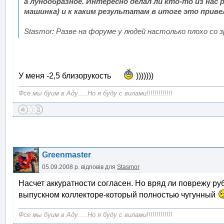
а лунообразное. Интересно делал ли кто-то из нас
машинка) и к каким результатам в итоге это привел
Stasmor: Разве на форуме у людей настолько плохо со 
У меня -2,5 близорукость
)))))))
Фсе мы буим в Аду.....Но я буду с вилами!!!!!!!!!!!!!
Greenmaster
05.09.2008 р.
відповів для
Stasmor
Насчет аккуратности согласен. Но вряд ли поврежу р
выпускном коллекторе-который полностью чугунный
Фсе мы буим в Аду.....Но я буду с вилами!!!!!!!!!!!!!