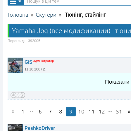
Головна
Скутери
Тюнінг, стайлінг
»
»
Yamaha Jog (все модификации) - тюни
Переглядів: 392005
адміністратор
GiS
11.10.2007 р.
Показати
1
••
6
7
8
9
10
11
12
••
51
PeshkoDriver